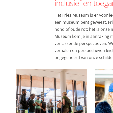
inclusief en toega
ook gebruik van cooki
delen met je vrienden 
Het Fries Museum is er voor ie
apparaatidentificator
een museum bent geweest, Fries
Marketing cookie
hond of oude rot: het is onze m
Museum kom je in aanraking me
Personalisatie coo
verrassende perspectieven. We 
We gebruiken marketin
verhalen en perspectieven leide
kunnen tonen. Die aan
ongegeneerd van onze schilde
interesses. We maken 
en informatie kunt de
advertenties.
Personalisatie co
Gedeelde klantinf
We delen jouw klantge