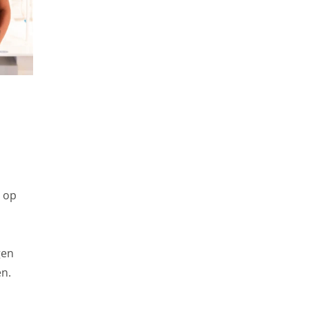
 gebruikersgegevens
s op
gen
n.