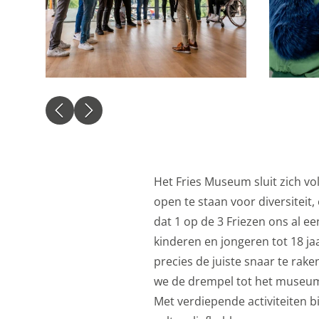
website en onze mark
naar Google voor onli
Gedeelde klantin
Opslaan
Alles acc
Het Fries Museum sluit zich vo
open te staan voor diversiteit,
dat 1 op de 3 Friezen ons al e
kinderen en jongeren tot 18 
precies de juiste snaar te rak
we de drempel tot het museum
Met verdiepende activiteiten b