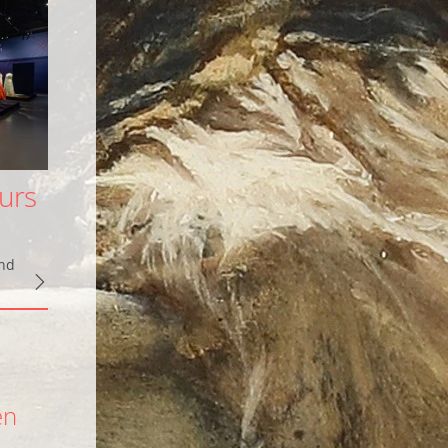
ours
ond
en