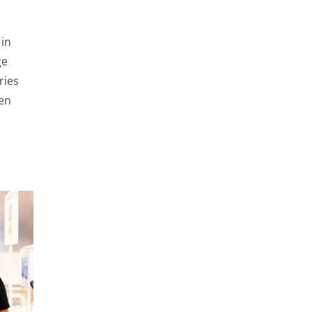
n informatie kunt
 of
 in
ge
ries
en
levante advertenties
 jouw persoonlijke
m, zodat je filmpjes
voor gepersonaliseerde
et functioneren van de