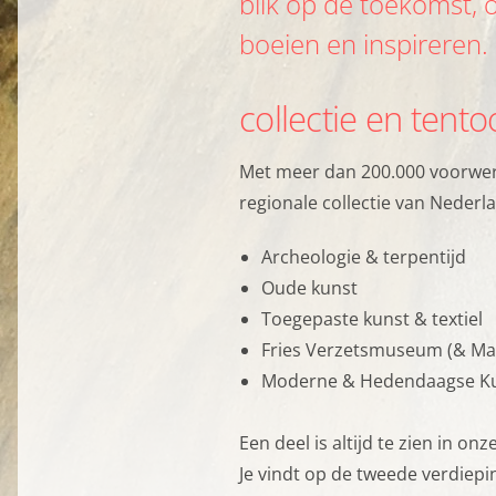
blik op de toekomst, 
boeien en inspireren.
collectie en tento
Met meer dan 200.000 voorwer
regionale collectie van Nederl
Archeologie & terpentijd
Oude kunst
Toegepaste kunst & textiel
Privacy o
Fries Verzetsmuseum (& Mat
Moderne & Hedendaagse K
Dankzij cookies hoef j
Een deel is altijd te zien in on
geven ons ook inzicht 
Je vindt op de tweede verdiep