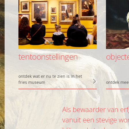
tentoonstellingen
object
ontdek wat er nu te zien is in het
fries museum
ontdek meer 
Als bewaarder van er
vanuit een stevige wo