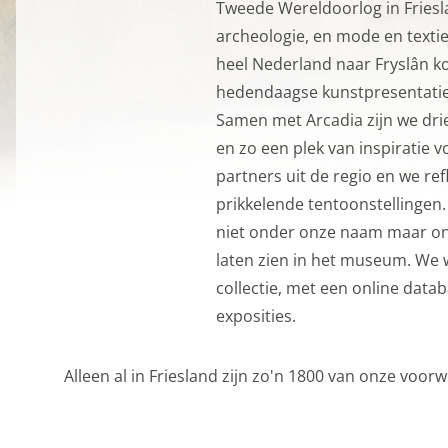
Functionele cooki
Tweede Wereldoorlog in Friesl
archeologie, en mode en texti
Functionele cookies z
heel Nederland naar Fryslân k
privacy voorkeur, het 
hedendaagse kunstpresentaties
Functionele cooki
Samen met Arcadia zijn we dri
en zo een plek van inspiratie v
Analytische cooki
partners uit de regio en we re
Met de analyserende c
prikkelende tentoonstellingen.
weer een beetje bete
niet onder onze naam maar ond
mogelijk die de functi
laten zien in het museum. We 
opslag mogelijk, zoals
collectie, met een online datab
bijvoorbeeld bezoekd
exposities.
Analytische cooki
Alleen al in Friesland zijn zo'n 1800 van onze voorw
Marketing cookies
We gebruiken marketin
aanbiedingen baseren 