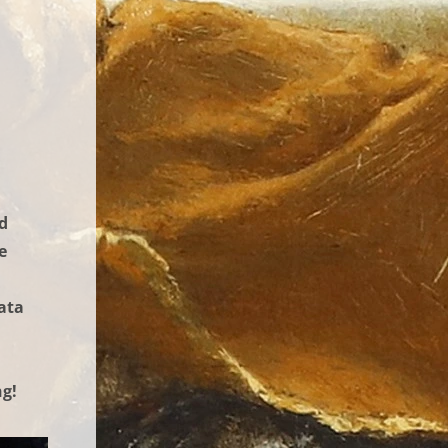
d
e
ata
ng!