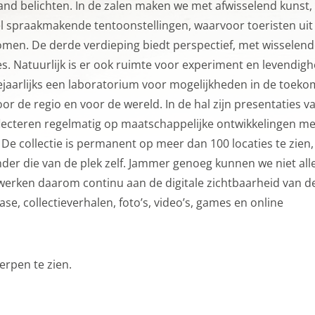
es
and belichten. In de zalen maken we met afwisselend kunst,
el spraakmakende tentoonstellingen, waarvoor toeristen uit
ijn nodig om de website goed te laten functioneren. Voor he
omen. De derde verdieping biedt perspectief, met wisselen
maken van een boeking en dergelijke acties zijn deze cookie
. Natuurlijk is er ook ruimte voor experiment en levendigh
es
ejaarlijks een laboratorium voor mogelijkheden in de toeko
oor de regio en voor de wereld. In de hal zijn presentaties v
es
flecteren regelmatig op maatschappelijke ontwikkelingen me
ookies doen we kennis op. Deze informatie gebruiken we o
 De collectie is permanent op meer dan 100 locaties te zien,
r te maken. Het bezoekgedrag wordt anoniem in beeld gebra
er die van de plek zelf. Jammer genoeg kunnen we niet all
onaliteit van de website of app ondersteunt, bijvoorbeeld ta
werken daarom continu aan de digitale zichtbaarheid van d
 cookies (web) of apparaatidentificatoren (apps), gerelateer
ase, collectieverhalen, foto’s, video’s, games en online
uur.
es
erpen te zien.
gcookies om je aanbiedingen te sturen waar je ook écht op 
we op wat je op de website bekijkt of op jouw persoonlijke