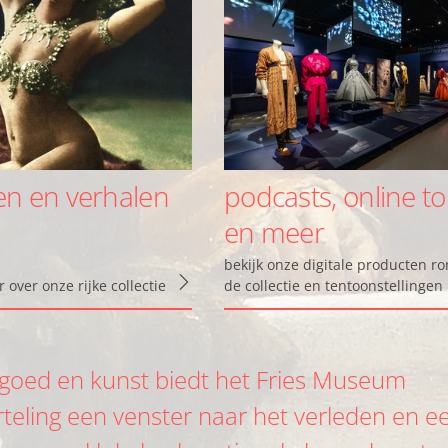
en en verhalen
podcasts, online t
en meer
bekijk onze digitale producten r
over onze rijke collectie
de collectie en tentoonstellingen
fgoed en kunst biedt het Fries Museum
rteling een venster naar het verleden en e