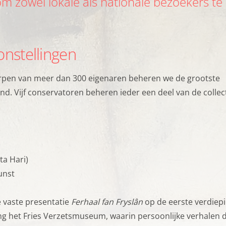
om zowel lokale als nationale bezoekers te
onstellingen
pen van meer dan 300 eigenaren beheren we de grootste
and. Vijf conservatoren beheren ieder een deel van de collec
pties
a Hari)
unst
e niet steeds dezelfde informatie in te voeren wanneer je onz
ze vaste presentatie
Ferhaal fan Fryslân
op de eerste verdiepi
hoe je onze site bekijkt. Zo kunnen wij deze steeds beter m
ing het Fries Verzetsmuseum, waarin persoonlijke verhalen 