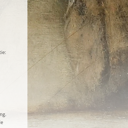
tie:
e site bekijkt. Ze
ng.
aken.
de