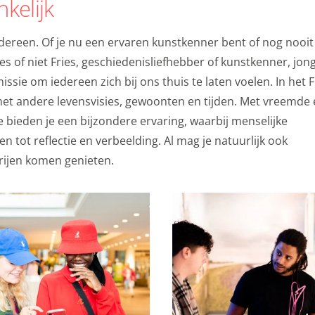
nkelijk
es van YouTube, Facebook en Instagram, zodat je filmpjes e
via social media. Maakt opslag mogelijk, zoals cookies (web)
dereen. Of je nu een ervaren kunstkenner bent of nog nooit
en (apps), gerelateerd aan reclame.
 of niet Fries, geschiedenisliefhebber of kunstkenner, jon
s
issie om iedereen zich bij ons thuis te laten voelen. In het F
t andere levensvisies, gewoonten en tijden. Met vreemde 
kies
bieden je een bijzondere ervaring, waarbij menselijke
gcookies voor personalisatie, waarmee we jou de meest re
n tot reflectie en verbeelding. Al mag je natuurlijk ook
biedingen baseren we op wat je op de website bekijkt of op
rijen komen genieten.
ook gebruik van cookies van YouTube, Facebook en Instagra
len met je vrienden via social media. Stelt toestemming in 
okies
ormatie
gevens met derde partijen, om beter inzicht te krijgen in h