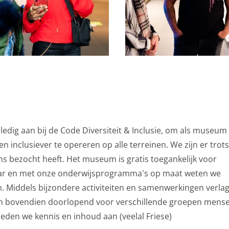
etingkanalen. Stelt toestemming in voor het verzenden van
ne advertentiedoeleinden.
formatie
epteren
lledig aan bij de Code Diversiteit & Inclusie, om als museum
 en inclusiever te opereren op alle terreinen. We zijn er trot
ens bezocht heeft. Het museum is gratis toegankelijk voor
jaar en met onze onderwijsprogramma's op maat weten we
en. Middels bijzondere activiteiten en samenwerkingen verla
 bovendien doorlopend voor verschillende groepen mense
ieden we kennis en inhoud aan (veelal Friese)