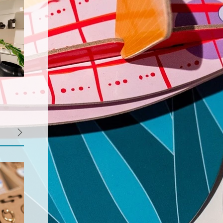
e site bekijkt. Ze
aken.
t opslaan van de