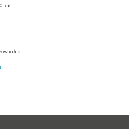
0 uur
eeuwarden
l