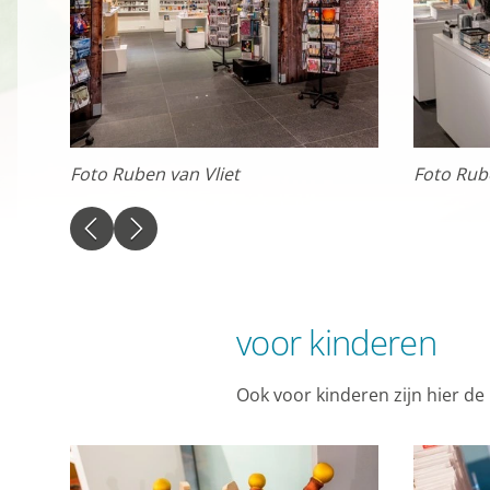
delen met je vrienden 
apparaatidentificator
Marketing cookie
Personalisatie coo
We gebruiken marketin
Foto Ruben van Vliet
Foto Rub
kunnen tonen. Die aan
interesses. We maken 
en informatie kunt de
advertenties.
Personalisatie co
voor kinderen
Gedeelde klantinf
Ook voor kinderen zijn hier de
We delen jouw klantge
website en onze mark
naar Google voor onli