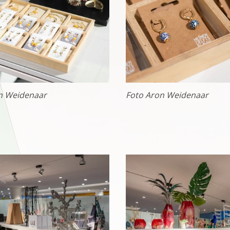
maken van een boeking en dergelijke acties zijn deze cookie
es
es
ookies doen we kennis op. Deze informatie gebruiken we o
r te maken. Het bezoekgedrag wordt anoniem in beeld gebra
n Weidenaar
Foto Aron Weidenaar
onaliteit van de website of app ondersteunt, bijvoorbeeld ta
 cookies (web) of apparaatidentificatoren (apps), gerelateer
uur.
es
gcookies om je aanbiedingen te sturen waar je ook écht op 
we op wat je op de website bekijkt of op jouw persoonlijke
es van YouTube, Facebook en Instagram, zodat je filmpjes e