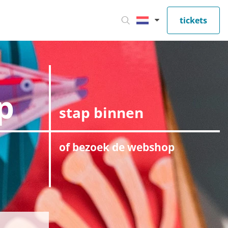
tickets
p
stap binnen
of bezoek de webshop