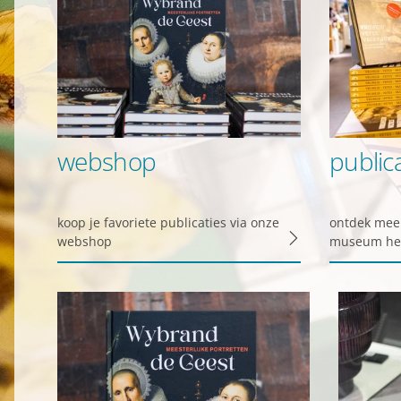
webshop
public
koop je favoriete publicaties via onze
ontdek meer
Privacy o
webshop
museum hee
Dankzij cookies hoef j
geven ons ook inzicht 
Functionele cooki
Functionele cookies z