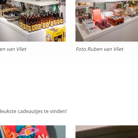
via social media. Maakt opslag mogelijk, zoals cookies (web)
en (apps), gerelateerd aan reclame.
s
kies
gcookies voor personalisatie, waarmee we jou de meest re
en van Vliet
Foto Ruben van Vliet
biedingen baseren we op wat je op de website bekijkt of op
ook gebruik van cookies van YouTube, Facebook en Instagra
len met je vrienden via social media. Stelt toestemming in 
okies
ormatie
 leukste cadeautjes te vinden!
gevens met derde partijen, om beter inzicht te krijgen in h
etingkanalen. Stelt toestemming in voor het verzenden van
ne advertentiedoeleinden.