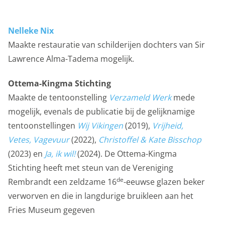
Gedeelde klantinformatie
We delen jouw klantgegevens met derde partijen, om
Nelleke Nix
beter inzicht te krijgen in het functioneren van de
Maakte restauratie van schilderijen dochters van Sir
website en onze marketingkanalen. Stelt toestemming
Lawrence Alma-Tadema mogelijk.
in voor het verzenden van gebruikersgegevens naar
Google voor online advertentiedoeleinden.
Ottema-Kingma Stichting
Gedeelde klantinformatie
Maakte de tentoonstelling
Verzameld Werk
mede
mogelijk, evenals de publicatie bij de gelijknamige
Opslaan
Alles accepteren
tentoonstellingen
Wij Vikingen
(2019),
Vrijheid,
Vetes, Vagevuur
(2022),
Christoffel & Kate Bisschop
(2023) en
Ja, ik wil!
(2024). De Ottema-Kingma
Stichting heeft met steun van de Vereniging
de
Rembrandt een zeldzame 16
-eeuwse glazen beker
verworven en die in langdurige bruikleen aan het
Fries Museum gegeven