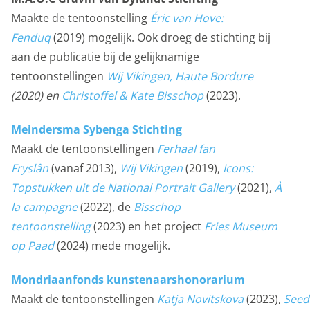
met je vrienden via social media. Maakt opslag mogelijk,
Maakte de tentoonstelling
Éric van Hove:
zoals cookies (web) of apparaatidentificatoren (apps),
Fenduq
(2019) mogelijk. Ook droeg de stichting bij
gerelateerd aan reclame.
aan de publicatie bij de gelijknamige
Marketing cookies
tentoonstellingen
Wij Vikingen,
Haute Bordure
(2020) en
Christoffel & Kate Bisschop
(2023).
Personalisatie cookies
We gebruiken marketingcookies voor personalisatie,
Meindersma Sybenga Stichting
waarmee we jou de meest relevante advertenties
Maakt de tentoonstellingen
Ferhaal fan
kunnen tonen. Die aanbiedingen baseren we op wat je
Fryslân
(vanaf 2013),
Wij Vikingen
(2019),
Icons:
op de website bekijkt of op jouw persoonlijke interesses.
Topstukken uit de National Portrait Gallery
(2021),
À
We maken ook gebruik van cookies van YouTube,
la campagne
(2022), de
Bisschop
Facebook en Instagram, zodat je filmpjes en informatie
tentoonstelling
(2023) en het project
Fries Museum
kunt delen met je vrienden via social media. Stelt
op Paad
(2024) mede mogelijk.
toestemming in voor gepersonaliseerde advertenties.
Mondriaanfonds kunstenaarshonorarium
Personalisatie cookies
Maakt de tentoonstellingen
Katja Novitskova
(2023),
Seed