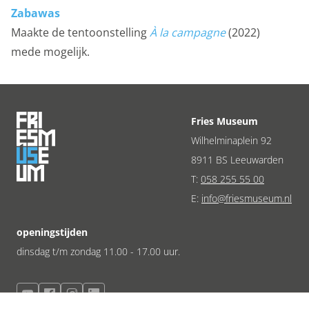
Zabawas
Maakte de tentoonstelling
À la campagne
(2022)
mede mogelijk.
Fries Museum
Wilhelminaplein 92
8911 BS Leeuwarden
T:
058 255 55 00
E:
info@friesmuseum.nl
openingstijden
dinsdag t/m zondag 11.00 - 17.00 uur.