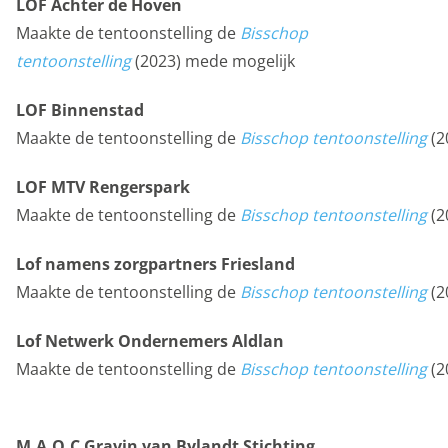
LOF Achter de Hoven
informatie gebruiken we om onze sites elke dag weer
Maakte de tentoonstelling de
Bisschop
een beetje beter te maken. Het bezoekgedrag wordt
tentoonstelling
(2023) mede mogelijk
anoniem in beeld gebracht. Maakt opslag mogelijk die
de functionaliteit van de website of app ondersteunt,
LOF Binnenstad
bijvoorbeeld taalinstellingen. Maakt opslag mogelijk,
Maakte de tentoonstelling de
Bisschop tentoonstelling
(2
zoals cookies (web) of apparaatidentificatoren (apps),
gerelateerd aan analyse, bijvoorbeeld bezoekduur.
LOF MTV Rengerspark
Analytische cookies
Maakte de tentoonstelling de
Bisschop tentoonstelling
(2
Marketing cookies
Lof namens zorgpartners Friesland
We gebruiken marketingcookies om je aanbiedingen te
Maakte de tentoonstelling de
Bisschop tentoonstelling
(2
sturen waar je ook écht op zit te wachten. Die
Lof Netwerk Ondernemers Aldlan
aanbiedingen baseren we op wat je op de website
Maakte de tentoonstelling de
Bisschop tentoonstelling
(2
bekijkt of op jouw persoonlijke interesses. We maken
ook gebruik van cookies van YouTube, Facebook en
Instagram, zodat je filmpjes en informatie kunt delen
M.A.O.C Gravin van Bylandt Stichting