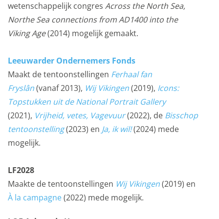
wetenschappelijk congres
Across the North Sea,
Privacy opties
Northe Sea connections from AD1400 into the
Dankzij cookies hoef je niet steeds dezelfde
Viking Age
(2014) mogelijk gemaakt.
informatie in te voeren wanneer je onze site bekijkt.
Ze geven ons ook inzicht hoe je onze site bekijkt. Zo
Leeuwarder Ondernemers Fonds
kunnen wij deze steeds beter maken.
Maakt de tentoonstellingen
Ferhaal fan
Fryslân
(vanaf 2013),
Wij Vikingen
(2019),
Icons:
Functionele cookies
Topstukken uit de National Portrait Gallery
Functionele cookies zijn nodig om de website goed te
(2021),
Vrijheid, vetes, Vagevuur
(2022), de
Bisschop
laten functioneren. Voor het opslaan van de privacy
tentoonstelling
(2023) en
Ja, ik wil!
(2024) mede
voorkeur, het maken van een boeking en dergelijke
mogelijk.
acties zijn deze cookies noodzakelijk.
Functionele cookies
LF2028
Maakte de tentoonstellingen
Wij Vikingen
(2019)
en
Analytische cookies
À la campagne
(2022) mede mogelijk.
Met de analyserende cookies doen we kennis op. Deze