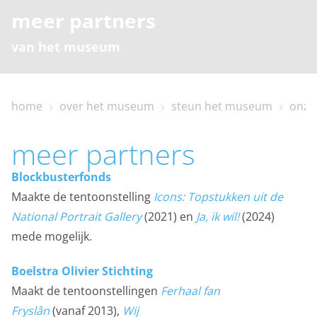
meer partners
van het museum
home
over het museum
steun het museum
onze
home
meer partners
bezoekinfo
Blockbusterfonds
Maakte de tentoonstelling
Icons: Topstukken uit de
National Portrait Gallery
(2021) en
Ja, ik wil!
(2024)
te zien en te doen
mede mogelijk.
collectie
Boelstra Olivier Stichting
Maakt de tentoonstellingen
Ferhaal fan
Fryslân
(vanaf 2013),
Wij