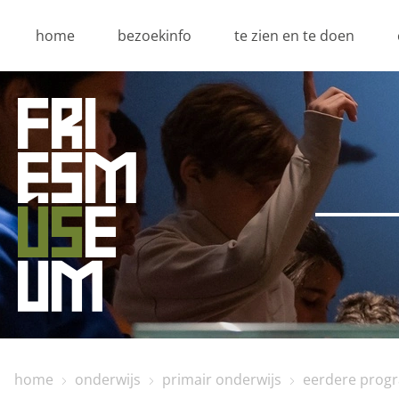
home
bezoekinfo
te zien en te doen
home
onderwijs
primair onderwijs
eerdere prog