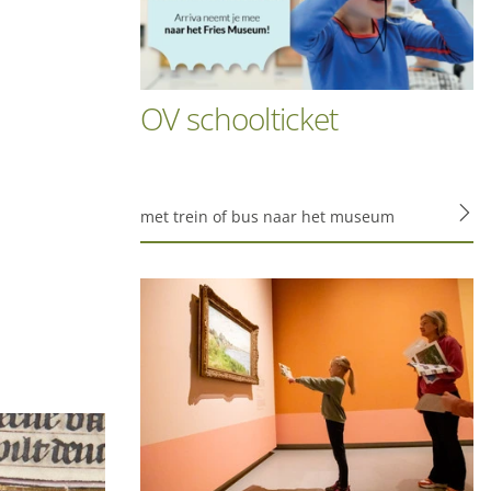
m, zodat je filmpjes
voor gepersonaliseerde
OV schoolticket
et functioneren van de
met trein of bus naar het museum
 gebruikersgegevens