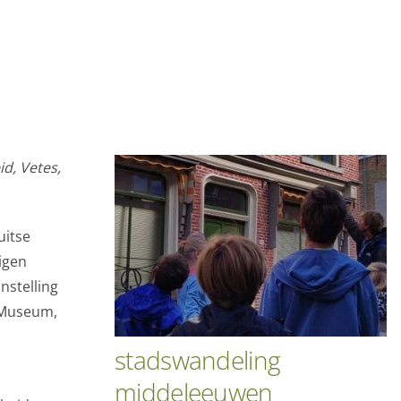
id, Vetes,
uitse
igen
nstelling
s Museum,
stadswandeling
middeleeuwen