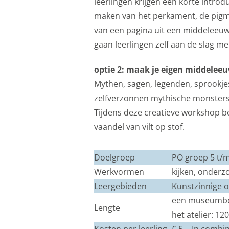
leerlingen krijgen een korte intro
maken van het perkament, de pigm
van een pagina uit een middeleeuw
gaan leerlingen zelf aan de slag m
optie 2: maak je eigen middelee
Mythen, sagen, legenden, sprookjes
zelfverzonnen mythische monsters
Tijdens deze creatieve workshop be
vaandel van vilt op stof.
Doelgroep
PO groep 5 t/m
Werkvormen
kijken, onder
Leergebieden
Kunstzinnige or
een museumbezo
Lengte
het atelier: 1
Kosten per leerling
€ 5,-. In combi