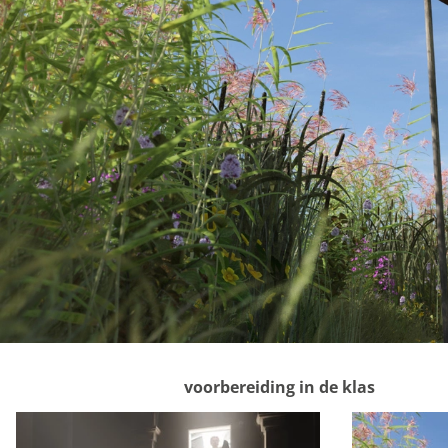
mogelijk die de functi
opslag mogelijk, zoals
bijvoorbeeld bezoekd
Analytische cooki
Marketing cookies
We gebruiken marketin
aanbiedingen baseren 
ook gebruik van cooki
delen met je vrienden 
apparaatidentificator
Marketing cookie
Personalisatie coo
voorbereiding in de klas
We gebruiken marketin
kunnen tonen. Die aan