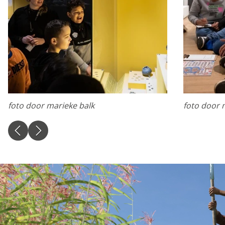
Privacy o
Dankzij cookies hoef j
geven ons ook inzicht 
foto door marieke balk
foto door 
Functionele cooki
Functionele cookies z
privacy voorkeur, het 
Functionele cooki
Analytische cooki
Met de analyserende c
weer een beetje bete