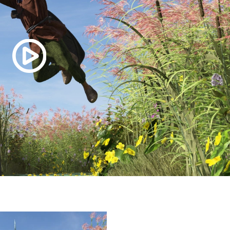
onaliteit van de website of app ondersteunt, bijvoorbeeld ta
 cookies (web) of apparaatidentificatoren (apps), gerelateer
uur.
es
gcookies om je aanbiedingen te sturen waar je ook écht op 
we op wat je op de website bekijkt of op jouw persoonlijke
es van YouTube, Facebook en Instagram, zodat je filmpjes e
via social media. Maakt opslag mogelijk, zoals cookies (web)
en (apps), gerelateerd aan reclame.
s
kies
gcookies voor personalisatie, waarmee we jou de meest re
biedingen baseren we op wat je op de website bekijkt of op