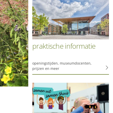
alinstellingen. Maakt
d aan analyse,
praktische informatie
zit te wachten. Die
 interesses. We maken
n informatie kunt
openingstijden, museumdocenten,
 of
prijzen en meer
levante advertenties
 jouw persoonlijke