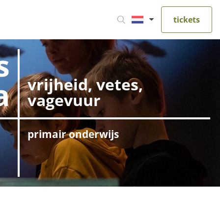
tickets
s
vrijheid, vetes,
a
vagevuur
primair onderwijs