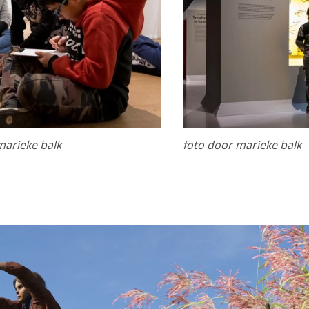
pties
e niet steeds dezelfde informatie in te voeren wanneer je onz
hoe je onze site bekijkt. Zo kunnen wij deze steeds beter m
marieke balk
foto door marieke balk
es
ijn nodig om de website goed te laten functioneren. Voor he
maken van een boeking en dergelijke acties zijn deze cookie
es
es
ookies doen we kennis op. Deze informatie gebruiken we o
r te maken. Het bezoekgedrag wordt anoniem in beeld gebra