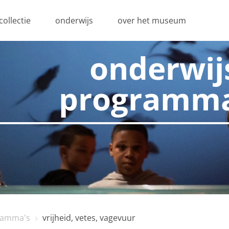
collectie
onderwijs
over het museum
onderwij
programm
ramma's
vrijheid, vetes, vagevuur