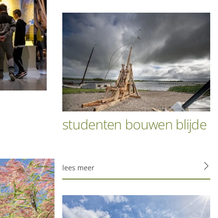
e site bekijkt. Ze
aken.
foto door marieke balk
studenten bouwen blijde
t opslaan van de
s noodzakelijk.
lees meer
m onze sites elke dag
cht. Maakt opslag