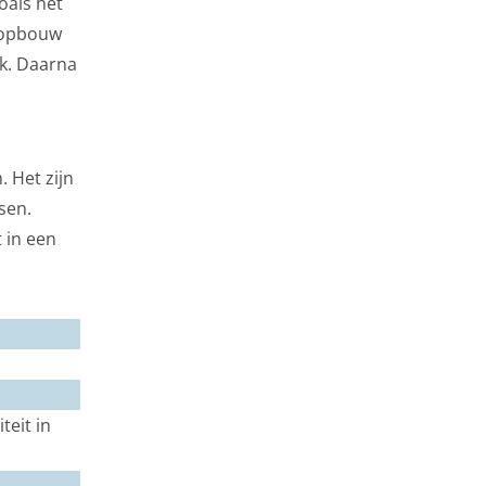
oals het
e opbouw
ek. Daarna
 Het zijn
sen.
 in een
eit in