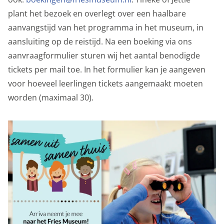
kunnen tonen. Die aanbiedingen baseren we op wat je
plant het bezoek en overlegt over een haalbare
op de website bekijkt of op jouw persoonlijke interesses.
aanvangstijd van het programma in het museum, in
We maken ook gebruik van cookies van YouTube,
aansluiting op de reistijd. Na een boeking via ons
Facebook en Instagram, zodat je filmpjes en informatie
aanvraagformulier sturen wij het aantal benodigde
kunt delen met je vrienden via social media. Stelt
tickets per mail toe. In het formulier kan je aangeven
toestemming in voor gepersonaliseerde advertenties.
voor hoeveel leerlingen tickets aangemaakt moeten
worden (maximaal 30).
Personalisatie cookies
Gedeelde klantinformatie
We delen jouw klantgegevens met derde partijen, om
beter inzicht te krijgen in het functioneren van de
website en onze marketingkanalen. Stelt toestemming
in voor het verzenden van gebruikersgegevens naar
Google voor online advertentiedoeleinden.
Gedeelde klantinformatie