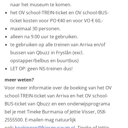
naar het museum te komen.
Marketing cookies
het OV school-TREIN-ticket en OV school-BUS-
ticket kosten voor PO €40 en voor VO € 60,-
We gebruiken marketingcookies om je aanbiedingen te
maximaal 30 personen.
sturen waar je ook écht op zit te wachten. Die
alleen na 9.00 uur te gebruiken.
aanbiedingen baseren we op wat je op de website
te gebruiken op alle treinen van Arriva en/of
bekijkt of op jouw persoonlijke interesses. We maken
bussen van Qbuzz in Fryslân (excl.
ook gebruik van cookies van YouTube, Facebook en
opstapper/belbus en buurtbus)
Instagram, zodat je filmpjes en informatie kunt delen
LET OP: geen NS-treinen dus!
met je vrienden via social media. Maakt opslag mogelijk,
zoals cookies (web) of apparaatidentificatoren (apps),
meer weten?
gerelateerd aan reclame.
Voor meer informatie over de boeking van het OV
Marketing cookies
school-TREIN-ticket van Arriva en het OV school-
BUS-ticket van Qbuzz en een onderwijsprograma
Personalisatie cookies
bel je met Tineke Burmania of Jettie Visser, 058-
We gebruiken marketingcookies voor personalisatie,
2555500. E-mailen mag natuurlijk
waarmee we jou de meest relevante advertenties
ook:
boekingen@friesmuseum.nl
. Tineke of Jettie