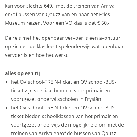
onderwijs
Functionele cookies zijn nodig om de website goed te
kan voor slechts €40,- met de treinen van Arriva
laten functioneren. Voor het opslaan van de privacy
en/of bussen van Qbuzz van en naar het Fries
voorkeur, het maken van een boeking en dergelijke
Museum reizen. Voor een VO klas is dat € 60,-.
over het museum
acties zijn deze cookies noodzakelijk.
De reis met het openbaar vervoer is een avontuur
Functionele cookies
op zich en de klas leert spelenderwijs wat openbaar
Analytische cookies
vervoer is en hoe het werkt.
Met de analyserende cookies doen we kennis op. Deze
informatie gebruiken we om onze sites elke dag weer
alles op een rij
een beetje beter te maken. Het bezoekgedrag wordt
het OV school-TREIN-ticket en OV school-BUS-
anoniem in beeld gebracht. Maakt opslag mogelijk die
ticket zijn speciaal bedoeld voor primair en
de functionaliteit van de website of app ondersteunt,
voortgezet onderwijsscholen in Fryslân
bijvoorbeeld taalinstellingen. Maakt opslag mogelijk,
het OV school-TREIN-ticket en OV school-BUS-
zoals cookies (web) of apparaatidentificatoren (apps),
ticket bieden schoolklassen van het primair en
gerelateerd aan analyse, bijvoorbeeld bezoekduur.
voortgezet onderwijs de mogelijkheid om met de
treinen van Arriva en/of de bussen van Qbuzz
Analytische cookies