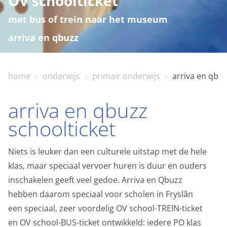
OV schoolticket
met bus of trein naar het museum
arriva en qbuzz
home
onderwijs
primair onderwijs
arriva en qbuz
home
arriva en qbuzz
bezoekinfo
schoolticket
Privacy opties
Dankzij cookies hoef je niet steeds dezelfde
Niets is leuker dan een culturele uitstap met de hele
te zien en te doen
informatie in te voeren wanneer je onze site bekijkt.
klas, maar speciaal vervoer huren is duur en ouders
Ze geven ons ook inzicht hoe je onze site bekijkt. Zo
inschakelen geeft veel gedoe. Arriva en Qbuzz
kunnen wij deze steeds beter maken.
collectie
hebben daarom speciaal voor scholen in Fryslân
een speciaal, zeer voordelig OV school-TREIN-ticket
Functionele cookies
en OV school-BUS-ticket ontwikkeld: iedere PO klas