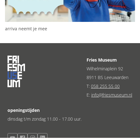
Opslaan
Alles accepteren
arriva neemt je mee
Fries Museum
Wilhelminaplein 92
8911 BS Leeuwarden
T:
058 255 55 00
E:
info@friesmuseum.nl
openingstijden
dinsdag t/m zondag 11.00 - 17.00 uur.