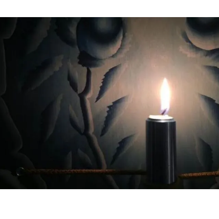
okies
ormatie
gevens met derde partijen, om beter inzicht te krijgen in h
etingkanalen. Stelt toestemming in voor het verzenden van
ne advertentiedoeleinden.
formatie
epteren