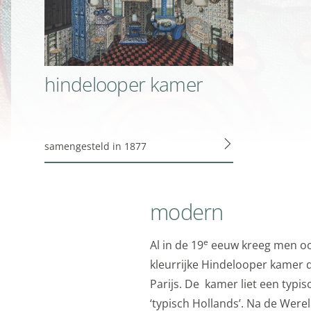
Analytische cooki
Marketing cookies
We gebruiken marketin
aanbiedingen baseren 
hindelooper kamer
ook gebruik van cooki
delen met je vrienden 
apparaatidentificator
samengesteld in 1877
Marketing cookie
Personalisatie coo
modern
We gebruiken marketin
kunnen tonen. Die aan
e
Al in de 19
eeuw kreeg men oog
interesses. We maken 
kleurrijke Hindelooper kamer 
en informatie kunt de
Parijs. De kamer liet een typi
advertenties.
‘typisch Hollands’. Na de Were