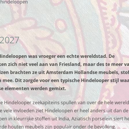
hindeloopen
 2027
 Hindeloopen was vroeger een echte wereldstad. De
ken zich niet veel aan van Friesland, maar des te meer v
izen brachten ze uit Amsterdam Hollandse meubels, sto
n mee. Dit zorgde voor een typische Hindelooper stijl wa
se elementen werden gemixt.
Hindelooper zeekapiteins spullen van over de hele werel
 vele invloeden ziet Hindeloopen er heel anders uit dan de
n in kleurrijke stoffen uit India, Aziatisch porselein siert h
rde houten meubels zijn populair onder de bevolking.