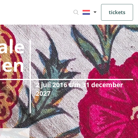
tickets
ale
den
2 juli 2016 t/m 31 december
2027