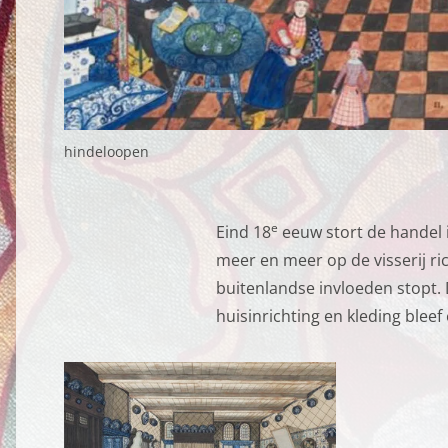
Dankzij cookies hoef j
geven ons ook inzicht 
Functionele cooki
hindeloopen
Functionele cookies z
privacy voorkeur, het 
Functionele cooki
e
Eind 18
eeuw stort de handel i
meer en meer op de visserij ri
Analytische cooki
buitenlandse invloeden stopt.
Met de analyserende c
huisinrichting en kleding blee
weer een beetje bete
mogelijk die de functi
opslag mogelijk, zoals
bijvoorbeeld bezoekd