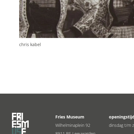
chris kabel
Fries Museum
openingstij
Wilhelminaplein 92
dinsdag t/m z
8911 BS Leeuwarden