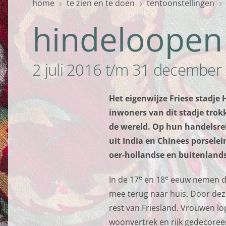
home
te zien en te doen
tentoonstellingen
hindeloopen
2 juli 2016 t/m 31 december
Het eigenwijze Friese stadje
inwoners van dit stadje trok
de wereld. Op hun handelsre
uit India en Chinees porselei
oer-hollandse en buitenland
e
e
In de 17
en 18
eeuw nemen de 
mee terug naar huis. Door deze
rest van Friesland. Vrouwen lope
woonvertrek en rijk gedecoree