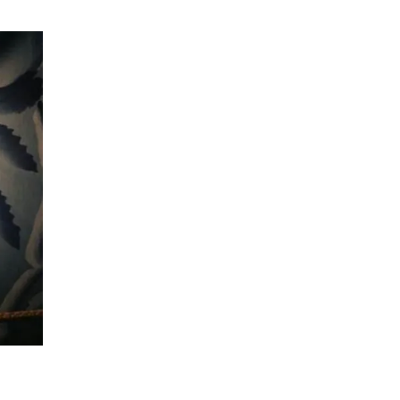
et functioneren van de
 gebruikersgegevens