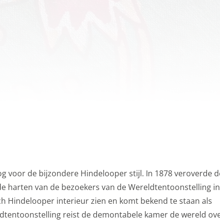
es
gcookies om je aanbiedingen te sturen waar je ook écht op 
we op wat je op de website bekijkt of op jouw persoonlijke
es van YouTube, Facebook en Instagram, zodat je filmpjes e
via social media. Maakt opslag mogelijk, zoals cookies (web)
en (apps), gerelateerd aan reclame.
s
kies
gcookies voor personalisatie, waarmee we jou de meest re
biedingen baseren we op wat je op de website bekijkt of op
 voor de bijzondere Hindelooper stijl. In 1878 veroverde d
ook gebruik van cookies van YouTube, Facebook en Instagra
de harten van de bezoekers van de Wereldtentoonstelling in
len met je vrienden via social media. Stelt toestemming in 
sch Hindelooper interieur zien en komt bekend te staan als
ldtentoonstelling reist de demontabele kamer de wereld ove