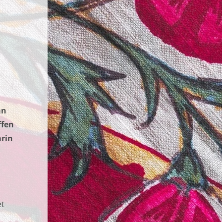
an
ffen
arin
d
et