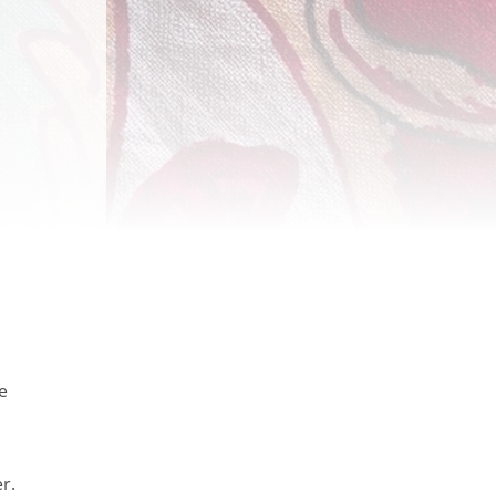
zit te wachten. Die
 interesses. We maken
n informatie kunt
 of
levante advertenties
 jouw persoonlijke
e
m, zodat je filmpjes
voor gepersonaliseerde
r.