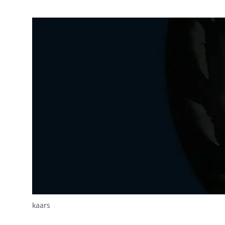
Personalisatie co
Gedeelde klantinf
We delen jouw klantge
website en onze mark
naar Google voor onli
Gedeelde klantin
Opslaan
Alles acc
kaars