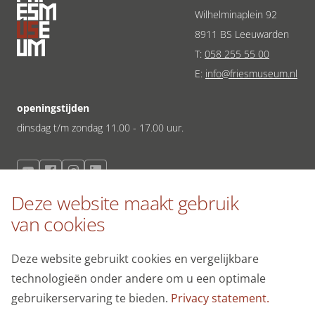
website en onze marketingkanalen. Stelt toestemming
Wilhelminaplein 92
in voor het verzenden van gebruikersgegevens naar
8911 BS Leeuwarden
Google voor online advertentiedoeleinden.
T:
058 255 55 00
Gedeelde klantinformatie
E:
info@friesmuseum.nl
openingstijden
Opslaan
Alles accepteren
dinsdag t/m zondag 11.00 - 17.00 uur.
meld je aan voor de nieuwsbrief
Deze website maakt gebruik
Schrijf je in voor onze nieuwsbrief en blijf op de hoogte van de
van cookies
laatste ontwikkelingen.
Deze website gebruikt cookies en vergelijkbare
technologieën onder andere om u een optimale
gebruikerservaring te bieden.
Privacy statement.