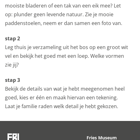
Marketing cookies
mooiste bladeren of een tak van een eik mee? Let
op: plunder geen levende natuur. Zie je mooie
Personalisatie cookies
paddenstoelen, neem er dan samen een foto van.
We gebruiken marketingcookies voor personalisatie,
waarmee we jou de meest relevante advertenties
stap 2
kunnen tonen. Die aanbiedingen baseren we op wat je
Leg thuis je verzameling uit het bos op een groot wit
op de website bekijkt of op jouw persoonlijke interesses.
vel en bekijk het goed met een loep. Welke vormen
We maken ook gebruik van cookies van YouTube,
zie jij?
Facebook en Instagram, zodat je filmpjes en informatie
stap 3
kunt delen met je vrienden via social media. Stelt
Bekijk de details van wat je hebt meegenomen heel
toestemming in voor gepersonaliseerde advertenties.
goed, kies er één en maak hiervan een tekening.
Personalisatie cookies
Laat je familie raden welk detail je hebt gekozen.
Gedeelde klantinformatie
We delen jouw klantgegevens met derde partijen, om
beter inzicht te krijgen in het functioneren van de
Fries Museum