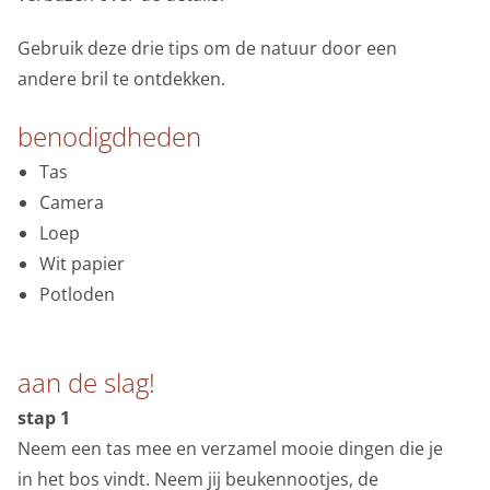
onderwijs
bijvoorbeeld taalinstellingen. Maakt opslag mogelijk,
Gebruik deze drie tips om de natuur door een
zoals cookies (web) of apparaatidentificatoren (apps),
andere bril te ontdekken.
over het museum
gerelateerd aan analyse, bijvoorbeeld bezoekduur.
Analytische cookies
benodigdheden
Tas
Marketing cookies
Camera
We gebruiken marketingcookies om je aanbiedingen te
Loep
sturen waar je ook écht op zit te wachten. Die
Wit papier
aanbiedingen baseren we op wat je op de website
Potloden
bekijkt of op jouw persoonlijke interesses. We maken
ook gebruik van cookies van YouTube, Facebook en
Instagram, zodat je filmpjes en informatie kunt delen
aan de slag!
met je vrienden via social media. Maakt opslag mogelijk,
stap 1
zoals cookies (web) of apparaatidentificatoren (apps),
Neem een tas mee en verzamel mooie dingen die je
gerelateerd aan reclame.
in het bos vindt. Neem jij beukennootjes, de