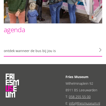
agenda
ontdek wanneer de bus bij jou is
Fries Museum
Wilhelminaplein 92
8911 BS Leeuwarden
T:
058 255 55 00
E:
info@friesmuseum.nl