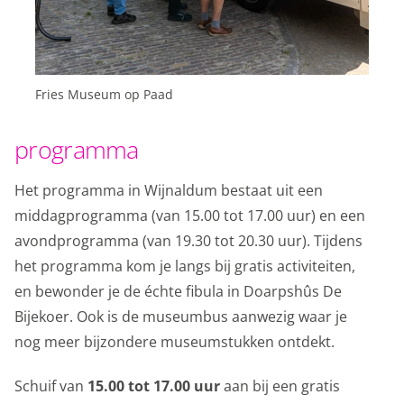
gerelateerd aan analyse, bijvoorbeeld bezoekduur.
Analytische cookies
Marketing cookies
Fries Museum op Paad
We gebruiken marketingcookies om je aanbiedingen te
programma
sturen waar je ook écht op zit te wachten. Die
aanbiedingen baseren we op wat je op de website
Het programma in Wijnaldum bestaat uit een
bekijkt of op jouw persoonlijke interesses. We maken
middagprogramma (van 15.00 tot 17.00 uur) en een
ook gebruik van cookies van YouTube, Facebook en
avondprogramma (van 19.30 tot 20.30 uur). Tijdens
Instagram, zodat je filmpjes en informatie kunt delen
het programma kom je langs bij gratis activiteiten,
met je vrienden via social media. Maakt opslag mogelijk,
en bewonder je de échte fibula in Doarpshûs De
zoals cookies (web) of apparaatidentificatoren (apps),
Bijekoer. Ook is de museumbus aanwezig waar je
gerelateerd aan reclame.
nog meer bijzondere museumstukken ontdekt.
Marketing cookies
Schuif van
15.00 tot 17.00 uur
aan bij een gratis
Personalisatie cookies