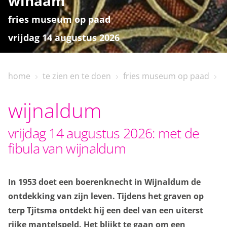
winaam
fries museum op paad
vrijdag 14 augustus 2026
home
te zien en te doen
fries museum op paad
w
home
wijnaldum
bezoekinfo
vrijdag 14 augustus 2026: met de
fibula van wijnaldum
te zien en te doen
In 1953 doet een boerenknecht in Wijnaldum de
collectie
ontdekking van zijn leven. Tijdens het graven op
terp Tjitsma ontdekt hij een deel van een uiterst
rijke mantelspeld. Het blijkt te gaan om een