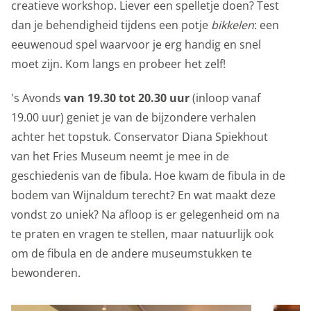
creatieve workshop. Liever een spelletje doen? Test
We gebruiken marketingcookies voor personalisatie,
dan je behendigheid tijdens een potje
bikkelen
: een
waarmee we jou de meest relevante advertenties
eeuwenoud spel waarvoor je erg handig en snel
kunnen tonen. Die aanbiedingen baseren we op wat je
moet zijn. Kom langs en probeer het zelf!
op de website bekijkt of op jouw persoonlijke interesses.
's Avonds
van 19.30 tot 20.30 uur
(inloop vanaf
We maken ook gebruik van cookies van YouTube,
19.00 uur) geniet je van de bijzondere verhalen
Facebook en Instagram, zodat je filmpjes en informatie
achter het topstuk. Conservator Diana Spiekhout
kunt delen met je vrienden via social media. Stelt
van het Fries Museum neemt je mee in de
toestemming in voor gepersonaliseerde advertenties.
geschiedenis van de fibula. Hoe kwam de fibula in de
Personalisatie cookies
bodem van Wijnaldum terecht? En wat maakt deze
Gedeelde klantinformatie
vondst zo uniek? Na afloop is er gelegenheid om na
te praten en vragen te stellen, maar natuurlijk ook
We delen jouw klantgegevens met derde partijen, om
om de fibula en de andere museumstukken te
beter inzicht te krijgen in het functioneren van de
bewonderen.
website en onze marketingkanalen. Stelt toestemming
in voor het verzenden van gebruikersgegevens naar