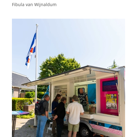
Fibula van Wijnaldum
Functionele cookies
Functionele cookies zijn nodig om de website goed te
laten functioneren. Voor het opslaan van de privacy
voorkeur, het maken van een boeking en dergelijke
acties zijn deze cookies noodzakelijk.
Functionele cookies
Analytische cookies
Met de analyserende cookies doen we kennis op. Deze
informatie gebruiken we om onze sites elke dag weer
een beetje beter te maken. Het bezoekgedrag wordt
anoniem in beeld gebracht. Maakt opslag mogelijk die
de functionaliteit van de website of app ondersteunt,
bijvoorbeeld taalinstellingen. Maakt opslag mogelijk,
zoals cookies (web) of apparaatidentificatoren (apps),