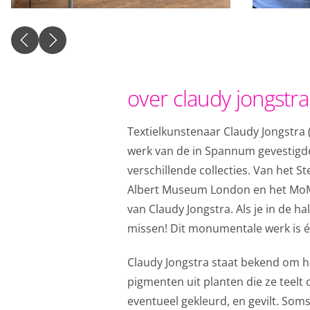
website en onze mark
naar Google voor onli
Gedeelde klantin
over claudy jongstra
Opslaan
Alles acc
Textielkunstenaar Claudy Jongstra 
werk van de in Spannum gevestigde
verschillende collecties. Van het 
Albert Museum London en het MoMa 
van Claudy Jongstra. Als je in de 
missen! Dit monumentale werk is 
Claudy Jongstra staat bekend om h
pigmenten uit planten die ze teel
eventueel gekleurd, en gevilt. Soms