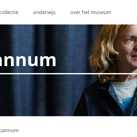
collectie
onderwijs
over het museum
annum
pannum