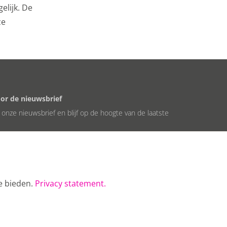
elijk. De
ze
oor de nieuwsbrief
or onze nieuwsbrief en blijf op de hoogte van de laatste
e bieden.
Privacy statement.
 Museum - alle rechten voorbehouden
| disclaimer
| privacybeleid