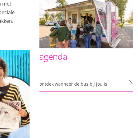
a met
peciale
t opslaan van de
ukken.
s noodzakelijk.
agenda
m onze sites elke dag
cht. Maakt opslag
alinstellingen. Maakt
ontdek wanneer de bus bij jou is
d aan analyse,
zit te wachten. Die