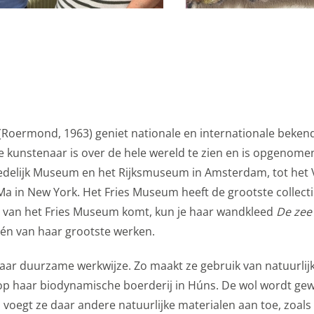
etingkanalen. Stelt toestemming in voor het verzenden van
ne advertentiedoeleinden.
formatie
epteren
(Roermond, 1963) geniet nationale en internationale beken
 kunstenaar is over de hele wereld te zien en is opgenomen
Stedelijk Museum en het Rijksmuseum in Amsterdam, tot het 
in New York. Het Fries Museum heeft de grootste collecti
hal van het Fries Museum komt, kun je haar wandkleed
De zee
één van haar grootste werken.
aar duurzame werkwijze. Zo maakt ze gebruik van natuurlij
t op haar biodynamische boerderij in Húns. De wol wordt ge
 voegt ze daar andere natuurlijke materialen aan toe, zoals 