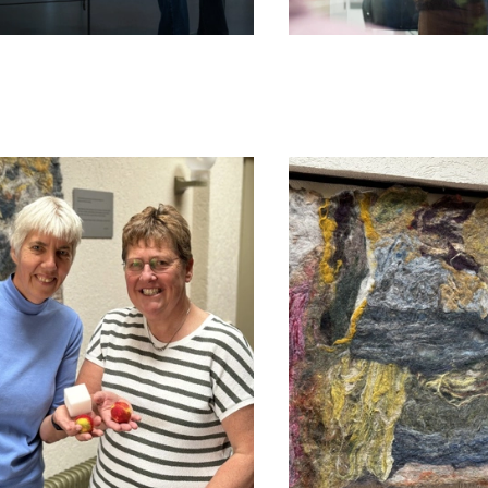
we op wat je op de website bekijkt of op jouw persoonlijke
es van YouTube, Facebook en Instagram, zodat je filmpjes e
via social media. Maakt opslag mogelijk, zoals cookies (web)
en (apps), gerelateerd aan reclame.
s
kies
gcookies voor personalisatie, waarmee we jou de meest re
biedingen baseren we op wat je op de website bekijkt of op
ook gebruik van cookies van YouTube, Facebook en Instagra
len met je vrienden via social media. Stelt toestemming in 
okies
ormatie
gevens met derde partijen, om beter inzicht te krijgen in h