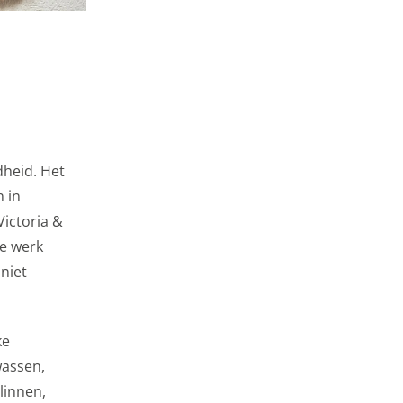
 gebruikersgegevens
dheid. Het
 in
Victoria &
e werk
niet
ke
wassen,
linnen,