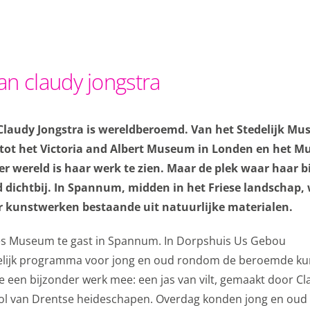
van claudy jongstra
Claudy Jongstra is wereldberoemd. Van het Stedelijk M
ot het Victoria and Albert Museum in Londen en het M
er wereld is haar werk te zien. Maar de plek waar haar b
nd dichtbij. In Spannum, midden in het Friese landschap,
ar kunstwerken bestaande uit natuurlijke materialen.
pties
ries Museum te gast in Spannum. In Dorpshuis Us Gebou
stelijk programma voor jong en oud rondom de beroemde ku
e niet steeds dezelfde informatie in te voeren wanneer je onz
e een bijzonder werk mee: een jas van vilt, gemaakt door C
hoe je onze site bekijkt. Zo kunnen wij deze steeds beter m
wol van Drentse heideschapen. Overdag konden jong en oud 