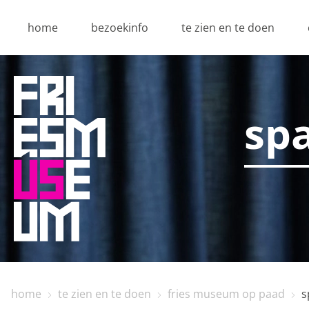
home
bezoekinfo
te zien en te doen
sp
home
te zien en te doen
fries museum op paad
s