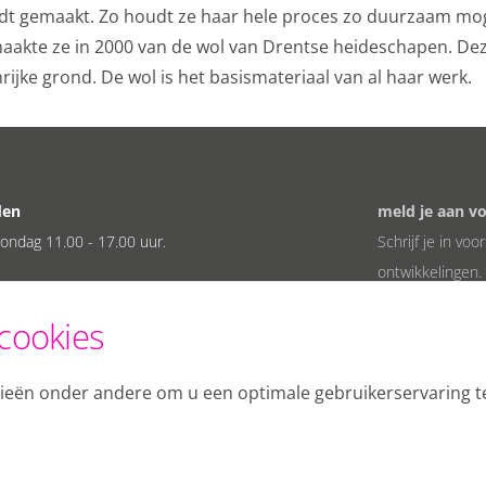
rdt gemaakt. Zo houdt ze haar hele proces zo duurzaam mog
aakte ze in 2000 van de wol van Drentse heideschapen. De
rijke grond. De wol is het basismateriaal van al haar werk.
den
meld je aan v
ondag 11.00 - 17.00 uur.
Schrijf je in vo
ontwikkelingen.
cookies
gieën onder andere om u een optimale gebruikerservaring t
© Fries