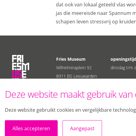
dat ook van lokaal geteeld vlas wo
jas die meereisde naar Spannum m
schapen leven stressvrij op kruiden
Fries Museum
openingstij
Wilhelminaplein 92
dinsdag t/m z
8911 BS Leeuwarden
T:
058 255 55 00
Deze website maakt gebruik van 
E:
info@friesmuseum.nl
Deze website gebruikt cookies en vergelijkbare technolo
Alles accepteren
Aangepast