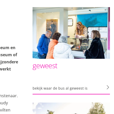
useum en
useum of
ijzondere
geweest
 werkt
bekijk waar de bus al geweest is
nstenaar.
e site bekijkt. Ze
laudy
aken.
vilten