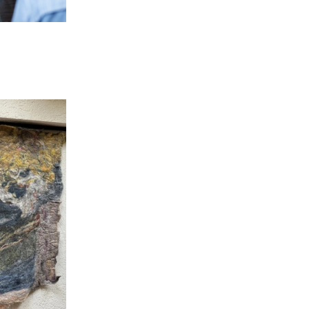
 interesses. We maken
n informatie kunt
 of
levante advertenties
 jouw persoonlijke
m, zodat je filmpjes
voor gepersonaliseerde
et functioneren van de