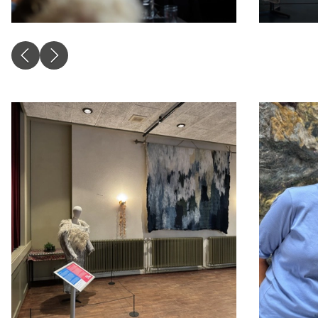
aanbiedingen baseren 
ook gebruik van cooki
delen met je vrienden 
apparaatidentificator
Marketing cookie
Personalisatie coo
We gebruiken marketin
kunnen tonen. Die aan
interesses. We maken 
en informatie kunt de
advertenties.
Personalisatie co
Gedeelde klantinf
We delen jouw klantge