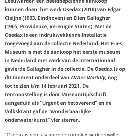
Leeuwarden een beeldbepalende aankoop
onderwijs
kunnen doen: het werk Osedax (2010) van Edgar
Cleijne (1963, Eindhoven) en Ellen Gallagher
over het museum
(1965, Providence, Verenigde Staten). Met de
Osedax is een indrukwekkende installatie
toegevoegd aan de collectie Nederland. Het Fries
Museum is met de aankoop het eerste museum
in Nederland met werk van de internationaal
gevierde Gallagher in de collectie. De Osedax is op
dit moment onderdeel van
Other.Worldly
, nog
tot te zien t/m 14 februari 2021. De
tentoonstelling is door Museumtijdschrift
aangeduid als “Urgent en betoverend” en de
Volkskrant gaf de “wonderbaarlijke
onderwaterkunst” vier sterren.
“Osedax is een fascinerend complex werk omwille