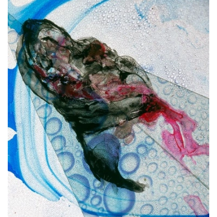
informatie in te voeren wanneer je onze site bekijkt.
Ze geven ons ook inzicht hoe je onze site bekijkt. Zo
kunnen wij deze steeds beter maken.
Functionele cookies
Functionele cookies zijn nodig om de website goed te
laten functioneren. Voor het opslaan van de privacy
voorkeur, het maken van een boeking en dergelijke
acties zijn deze cookies noodzakelijk.
Functionele cookies
Analytische cookies
Met de analyserende cookies doen we kennis op. Deze
informatie gebruiken we om onze sites elke dag weer
een beetje beter te maken. Het bezoekgedrag wordt
anoniem in beeld gebracht. Maakt opslag mogelijk die