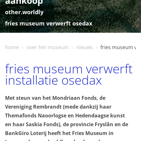
aankoop
other.worldly
fries museum verwerft osedax
home
over het museum
nieuws
fries museum ve
home
fries museum verwerft
bezoekinfo
installatie osedax
te zien en te doen
Met steun van het Mondriaan Fonds, de
Vereniging Rembrandt
(mede dankzij haar
Themafonds Naoorlogse en Hedendaagse kunst
collectie
en haar Saskia Fonds), de provincie
Fryslân
en de
BankGiro Loterij heeft het Fries Museum in