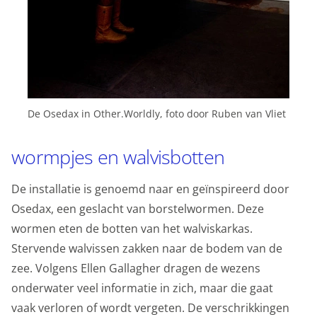
Marketing cookies
Personalisatie cookies
We gebruiken marketingcookies voor personalisatie,
waarmee we jou de meest relevante advertenties
De Osedax in Other.Worldly, foto door Ruben van Vliet
kunnen tonen. Die aanbiedingen baseren we op wat je
op de website bekijkt of op jouw persoonlijke interesses.
wormpjes en walvisbotten
We maken ook gebruik van cookies van YouTube,
Facebook en Instagram, zodat je filmpjes en informatie
De installatie is genoemd naar en geïnspireerd door
kunt delen met je vrienden via social media. Stelt
Osedax, een geslacht van borstelwormen. Deze
toestemming in voor gepersonaliseerde advertenties.
wormen eten de botten van het walviskarkas.
Personalisatie cookies
Stervende walvissen zakken naar de bodem van de
zee. Volgens Ellen Gallagher dragen de wezens
Gedeelde klantinformatie
onderwater veel informatie in zich, maar die gaat
We delen jouw klantgegevens met derde partijen, om
vaak verloren of wordt vergeten. De verschrikkingen