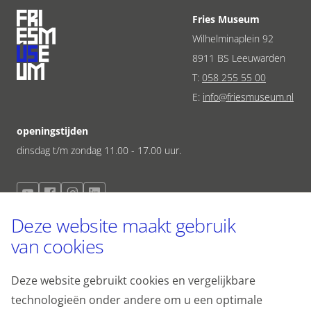
Fries Museum
Wilhelminaplein 92
8911 BS Leeuwarden
T:
058 255 55 00
E:
info@friesmuseum.nl
openingstijden
dinsdag t/m zondag 11.00 - 17.00 uur.
meld je aan voor de nieuwsbrief
Deze website maakt gebruik
Schrijf je in voor onze nieuwsbrief en blijf op de hoogte van de
van cookies
laatste ontwikkelingen.
Deze website gebruikt cookies en vergelijkbare
technologieën onder andere om u een optimale