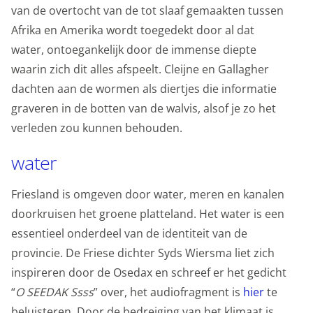
beter inzicht te krijgen in het functioneren van de
van de overtocht van de tot slaaf gemaakten tussen
website en onze marketingkanalen. Stelt toestemming
Afrika en Amerika wordt toegedekt door al dat
in voor het verzenden van gebruikersgegevens naar
water, ontoegankelijk door de immense diepte
Google voor online advertentiedoeleinden.
waarin zich dit alles afspeelt. Cleijne en Gallagher
Gedeelde klantinformatie
dachten aan de wormen als diertjes die informatie
graveren in de botten van de walvis, alsof je zo het
Opslaan
Alles accepteren
verleden zou kunnen behouden.
water
Friesland is omgeven door water, meren en kanalen
doorkruisen het groene platteland. Het water is een
essentieel onderdeel van de identiteit van de
provincie. De Friese dichter Syds Wiersma liet zich
inspireren door de Osedax en schreef er het gedicht
“
O SEEDAK Ssss
” over, het audiofragment is
hier
te
beluisteren
.
Door de bedreiging van het klimaat is