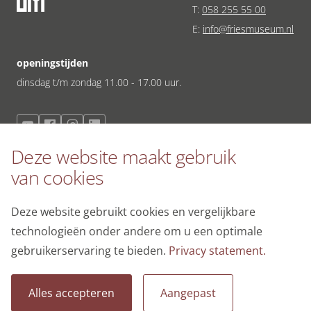
T:
058 255 55 00
E:
info@friesmuseum.nl
openingstijden
dinsdag t/m zondag 11.00 - 17.00 uur.
meld je aan voor de nieuwsbrief
Deze website maakt gebruik
Schrijf je in voor onze nieuwsbrief en blijf op de hoogte van de
van cookies
laatste ontwikkelingen.
Deze website gebruikt cookies en vergelijkbare
technologieën onder andere om u een optimale
gebruikerservaring te bieden.
Privacy statement.
© Fries Museum - alle rechten voorbehouden
| disclaimer
|
Alles accepteren
Aangepast
privacybeleid