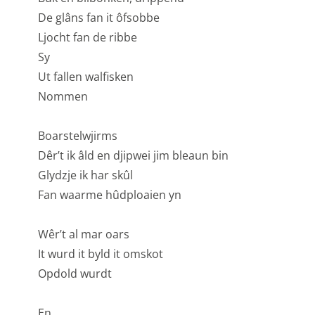
Personalisatie cookies
De glâns fan it ôfsobbe
Ljocht fan de ribbe
We gebruiken marketingcookies voor personalisatie,
Sy
waarmee we jou de meest relevante advertenties
Ut fallen walfisken
kunnen tonen. Die aanbiedingen baseren we op wat je
Nommen
op de website bekijkt of op jouw persoonlijke interesses.
We maken ook gebruik van cookies van YouTube,
Boarstelwjirms
Facebook en Instagram, zodat je filmpjes en informatie
Dêr’t ik âld en djipwei jim bleaun bin
kunt delen met je vrienden via social media. Stelt
Glydzje ik har skûl
toestemming in voor gepersonaliseerde advertenties.
Fan waarme hûdploaien yn
Personalisatie cookies
Wêr’t al mar oars
Gedeelde klantinformatie
It wurd it byld it omskot
We delen jouw klantgegevens met derde partijen, om
Opdold wurdt
beter inzicht te krijgen in het functioneren van de
website en onze marketingkanalen. Stelt toestemming
En