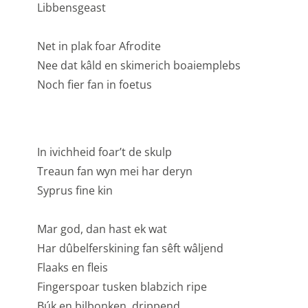
Libbensgeast
zoals cookies (web) of apparaatidentificatoren (apps),
gerelateerd aan analyse, bijvoorbeeld bezoekduur.
Net in plak foar Afrodite
Analytische cookies
Nee dat kâld en skimerich boaiemplebs
Noch fier fan in foetus
Marketing cookies
We gebruiken marketingcookies om je aanbiedingen te
sturen waar je ook écht op zit te wachten. Die
In ivichheid foar’t de skulp
aanbiedingen baseren we op wat je op de website
Treaun fan wyn mei har deryn
bekijkt of op jouw persoonlijke interesses. We maken
Syprus fine kin
ook gebruik van cookies van YouTube, Facebook en
Instagram, zodat je filmpjes en informatie kunt delen
Mar god, dan hast ek wat
met je vrienden via social media. Maakt opslag mogelijk,
Har dûbelferskining fan sêft wâljend
zoals cookies (web) of apparaatidentificatoren (apps),
Flaaks en fleis
gerelateerd aan reclame.
Fingerspoar tusken blabzich ripe
Marketing cookies
Búk en bilbonken, drippend