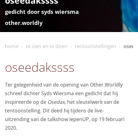
oseedakssss
gedicht door syds wiersma
other.worldly
home
te zien en te doen
tentoonstellingen
oseed
home
oseedakssss
bezoekinfo
Ter gelegenheid van de opening van Other.Worldly
schreef dichter Syds Wiersma een gedicht dat hij
te zien en te doen
inspireerde op de
Osedax
, het sleutelwerk van de
tentoonstelling. Dit deed hij tijdens de live-
collectie
uitzending van de talkshow IepenUP, op 19 februari
2020.