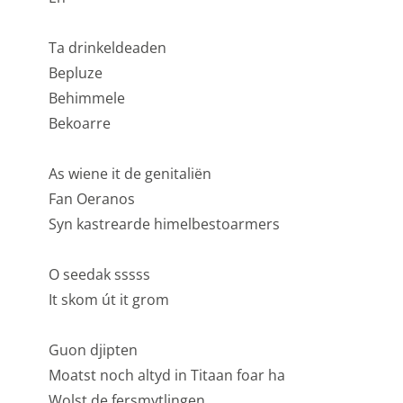
in voor het verzenden van gebruikersgegevens naar
Google voor online advertentiedoeleinden.
Ta drinkeldeaden
Gedeelde klantinformatie
Bepluze
Behimmele
Opslaan
Alles accepteren
Bekoarre
As wiene it de genitaliën
Fan Oeranos
Syn kastrearde himelbestoarmers
O seedak sssss
It skom út it grom
Guon djipten
Moatst noch altyd in Titaan foar ha
Wolst de fersmytlingen