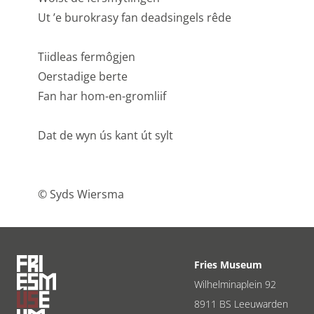
Ut ’e burokrasy fan deadsingels rêde
Tiidleas fermôgjen
Oerstadige berte
Fan har hom-en-gromliif
Dat de wyn ús kant út sylt
© Syds Wiersma
Fries Museum
Wilhelminaplein 92
8911 BS Leeuwarden