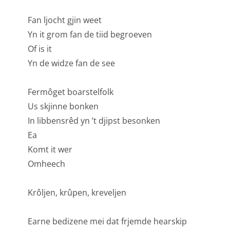
kunnen wij deze steeds beter maken.
Fan ljocht gjin weet
Functionele cookies
Yn it grom fan de tiid begroeven
Of is it
Functionele cookies zijn nodig om de website goed te
Yn de widze fan de see
laten functioneren. Voor het opslaan van de privacy
voorkeur, het maken van een boeking en dergelijke
Fermôget boarstelfolk
acties zijn deze cookies noodzakelijk.
Us skjinne bonken
Functionele cookies
In libbensrêd yn ’t djipst besonken
Ea
Analytische cookies
Komt it wer
Met de analyserende cookies doen we kennis op. Deze
Omheech
informatie gebruiken we om onze sites elke dag weer
een beetje beter te maken. Het bezoekgedrag wordt
Krôljen, krûpen, kreveljen
anoniem in beeld gebracht. Maakt opslag mogelijk die
de functionaliteit van de website of app ondersteunt,
Earne bedizene mei dat frjemde hearskip
bijvoorbeeld taalinstellingen. Maakt opslag mogelijk,