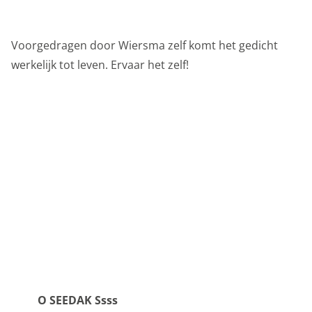
onderwijs
Voorgedragen door Wiersma zelf komt het gedicht
over het museum
werkelijk tot leven. Ervaar het zelf!
Privacy opties
Dankzij cookies hoef je niet steeds dezelfde
informatie in te voeren wanneer je onze site bekijkt.
O SEEDAK Ssss
Ze geven ons ook inzicht hoe je onze site bekijkt. Zo