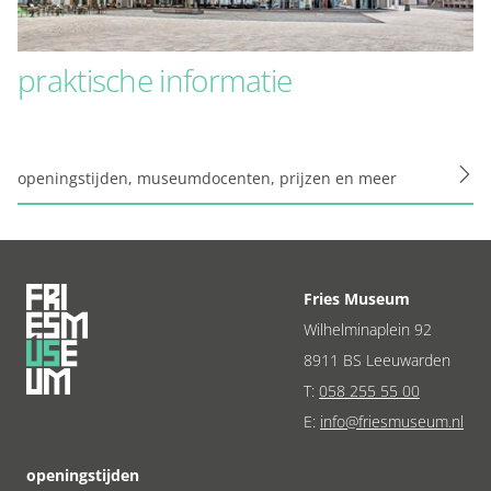
praktische informatie
openingstijden, museumdocenten, prijzen en meer
Fries Museum
Wilhelminaplein 92
8911 BS Leeuwarden
T:
058 255 55 00
E:
info@friesmuseum.nl
openingstijden