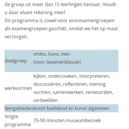
de groep uit meer dan 15 leerlingen bestaat. Houdt
u daar alvast rekening mee?
Privacy opties
Dit programma is zowel voor voorexamengroepen
als examengroepen geschikt, omdat we het op maat
Dankzij cookies hoef je niet steeds dezelfde
verzorgen.
informatie in te voeren wanneer je onze site bekijkt.
Ze geven ons ook inzicht hoe je onze site bekijkt. Zo
vmbo, havo, vwo
kunnen wij deze steeds beter maken.
doelgroep
(voor-)examenklassen
Functionele cookies
kijken, onderzoeken, interpreteren,
Functionele cookies zijn nodig om de website goed te
discussiëren, reflecteren, mening
laten functioneren. Voor het opslaan van de privacy
werkvormen
vormen, samenwerken, verwoorden,
voorkeur, het maken van een boeking en dergelijke
verbeelden
acties zijn deze cookies noodzakelijk.
leergebieden
kunst beeldend en kunst algemeen
Functionele cookies
lengte
75-90 minuten museumbezoek
programma
Analytische cookies