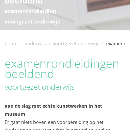
beeldend
examenrondleiding
voortgezet onderwijs
home
onderwijs
voortgezet onderwijs
examenron
home
examenrondleidingen
bezoekinfo
beeldend
voortgezet onderwijs
te zien en te doen
aan de slag met echte kunstwerken in het
collectie
museum
Er gaat niets boven een voorbereiding op het