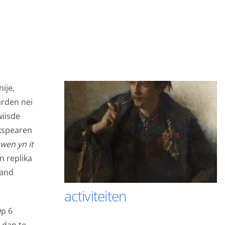
ije,
arden nei
wiisde
 ús side besjen.
ôkspearen
tter meitsje.
wen yn it
n replika
t opslaan van de
rand
s noodzakelijk.
activiteiten
Op 6