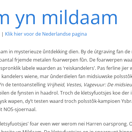
um yn mildaam
|
Klik hier voor de Nederlandse pagina
pties
m in mysterieuze ûntdekking dien. By de útgraving fan de n
 oantal frjemde metalen foarwerpen fûn. De foarwerpen wa
pronklik labele waarden as ‘reiskandelers’. Pas ferline jier 
oege jo net elke kear deselde ynformaasje yn te fieren as jo
n kandelers wiene, mar ûnderdielen fan midsiuwske polsst
 yn hoe't jo ús side besjen. Op dizze manier kinne wy ​​har be
. Yn de tentoanstelling
Vrijheid, Vestes, Vagevuur:
De midsieu
es
len de fynsten in haadrol. Troch de kletsyfuotsjes koe der i
ijn nodig om de website goed te laten functioneren. Voor he
rysk wapen, dy’t testen waard troch polsstôk-kampioen Ysb
maken van een boeking en dergelijke acties zijn deze cookie
it NOS-sjoernaal.
es
 ‘kletsyfuotsjes’ foar even wer werom nei Harren oarsprong. 