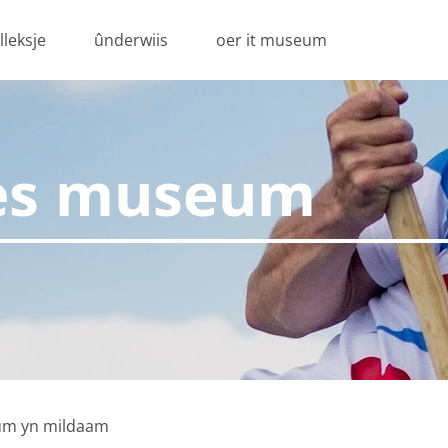
lleksje
ûnderwiis
oer it museum
ies museum
um yn mildaam