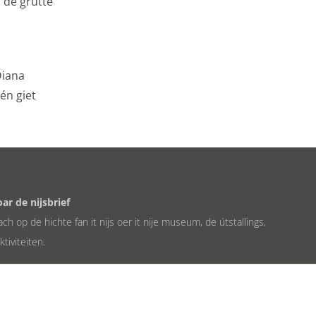
 de grutte
Diana
én giet
ar de nijsbrief
ch op de hichte fan it nijs oer it nije museum, de útstallings,
tiviteiten.