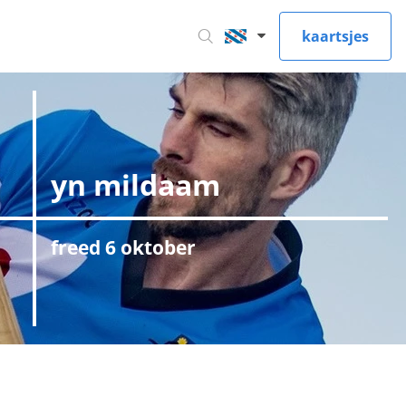
kaartsjes
yn mildaam
freed 6 oktober