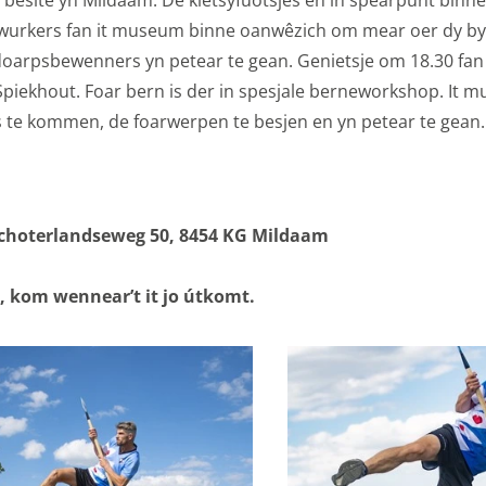
es
 besite yn Mildaam. De kletsyfuotsjes en in spearpunt binne
eiwurkers fan it museum binne oanwêzich om mear oer dy b
ookies doen we kennis op. Deze informatie gebruiken we o
doarpsbewenners yn petear te gean. Genietsje om 18.30 fan
r te maken. Het bezoekgedrag wordt anoniem in beeld gebra
Spiekhout. Foar bern is der in spesjale berneworkshop. It 
onaliteit van de website of app ondersteunt, bijvoorbeeld ta
s te kommen, de foarwerpen te besjen en yn petear te gean.
 cookies (web) of apparaatidentificatoren (apps), gerelateer
uur.
es
Schoterlandseweg 50, 8454 KG Mildaam
gcookies om je aanbiedingen te sturen waar je ook écht op 
,
kom wennear’t it jo útkomt
.
we op wat je op de website bekijkt of op jouw persoonlijke
es van YouTube, Facebook en Instagram, zodat je filmpjes e
via social media. Maakt opslag mogelijk, zoals cookies (web)
en (apps), gerelateerd aan reclame.
s