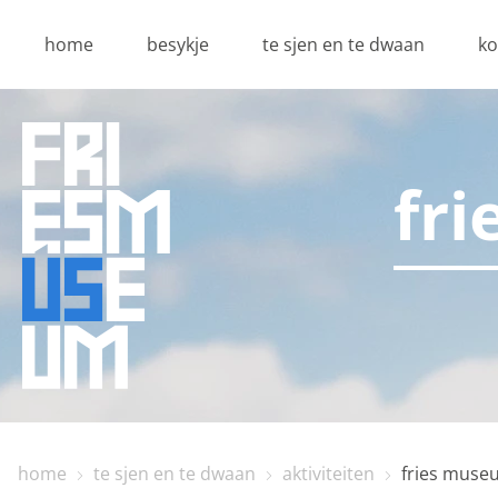
home
besykje
te sjen en te dwaan
ko
fr
home
te sjen en te dwaan
aktiviteiten
fries muse