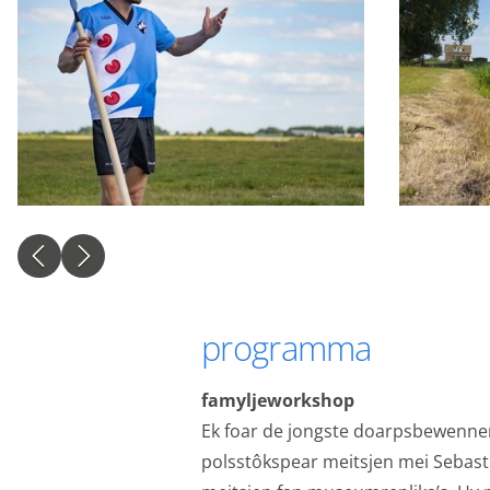
Personalisatie coo
We gebruiken marketin
kunnen tonen. Die aan
interesses. We maken 
en informatie kunt de
advertenties.
Personalisatie co
Gedeelde klantinf
We delen jouw klantge
website en onze mark
programma
naar Google voor onli
Gedeelde klantin
famyljeworkshop
Ek foar de jongste doarpsbewenner
Opslaan
Alles acc
polsstôkspear meitsjen mei Sebasti