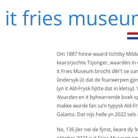
it fries muse
Privacy o
Om 1887 hinne waard tichtby Mildaa
kearsrjochte Tsjonger, waarden in
it Fries Museum brocht dêr’t se oars
Mei tank oan cookies h
ûndersyk út dat de foarwerpen gji
Se jouwe ús ek ynsjoch
(yn it Ald-Frysk hjitte dat in kletsy)
Functionele cooki
Noarden
en it byhearrende boek spi
Functionele cookies z
makke wurde fan sa’n typysk Ald-F
privacy voorkeur, het 
Galama. Dat nijs helle yn 2022 sels 
Functionele cooki
No, 136 jier nei de fynst, keare dy