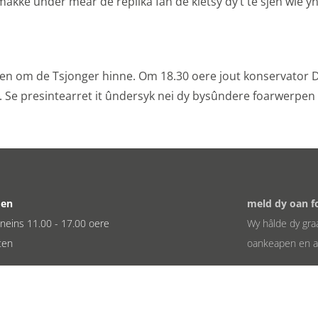
akke ûnder mear de replika fan de kletsy dy’t te sjen wie yn
wen om de Tsjonger hinne. Om 18.30 oere jout konservator 
y. Se presintearret it ûndersyk nei dy bysûndere foarwerpen 
den
meld dy oan fo
sneins 11.00 - 17.00 oere
Wy hâlde dy graa
ten
oankeapen en ak