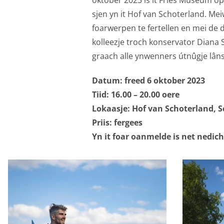
Analytische cooki
oktober 2023 is it Fries Museum op
sjen yn it Hof van Schoterland. M
Met de analyserende c
foarwerpen te fertellen en mei de 
weer een beetje bete
kolleezje troch konservator Diana 
mogelijk die de functi
graach alle ynwenners útnûgje lân
opslag mogelijk, zoals
bijvoorbeeld bezoekd
Datum: freed 6 oktober 2023
Analytische cooki
Tiid: 16.00 – 20.00 oere
Lokaasje:
Hof van Schoterland, 
Marketing cookies
Priis: fergees
We gebruiken marketin
Yn it foar oanmelde is net nedich
aanbiedingen baseren 
ook gebruik van cooki
delen met je vrienden 
apparaatidentificator
Marketing cookie