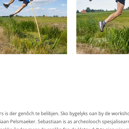
kies
gcookies voor personalisatie, waarmee we jou de meest re
biedingen baseren we op wat je op de website bekijkt of op
ook gebruik van cookies van YouTube, Facebook en Instagra
len met je vrienden via social media. Stelt toestemming in 
okies
ormatie
gevens met derde partijen, om beter inzicht te krijgen in h
etingkanalen. Stelt toestemming in voor het verzenden van
ne advertentiedoeleinden.
formatie
s is der genôch te belibjen. Sko bygelyks oan by de worksh
epteren
aan Pelsmaeker. Sebastiaan is as archeolooch spesjalisearr