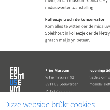
meitsjen fan museumreplika’s. Hy m
midsiuwententoanstelling
kolleezje troch de konservator
Kom alles te witten oer de midsiu
Spiekhout in kolleezje oer de klets
graach mei jo yn petear.
Fries Museum
iepeningsti
Wilhelminaplein 92
tiisdeis o/m 
8911 BS Leeuwarden
moandei slet
T:
058 255 55 00
E:
info@friesmuseum.nl
Dizze webside brûkt cookies