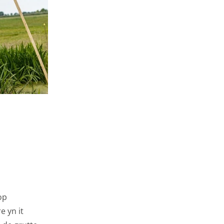
levante advertenties
 jouw persoonlijke
m, zodat je filmpjes
voor gepersonaliseerde
et functioneren van de
 gebruikersgegevens
op
e yn it