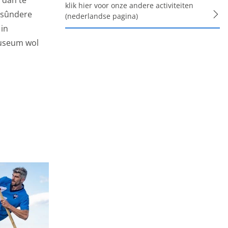
 dan te
klik hier voor onze andere activiteiten
ysûndere
(nederlandse pagina)
m onze sites elke dag
 in
cht. Maakt opslag
museum wol
alinstellingen. Maakt
d aan analyse,
zit te wachten. Die
 interesses. We maken
n informatie kunt
 of