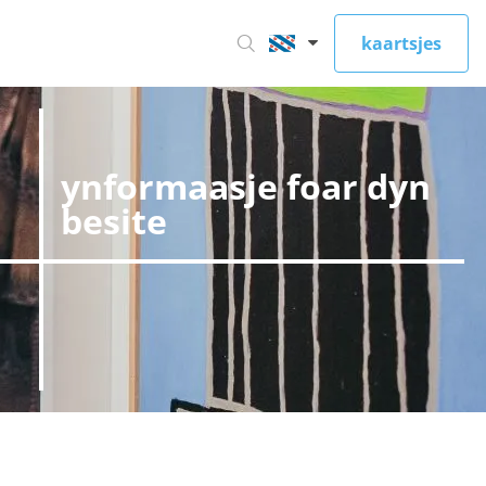
kaartsjes
ynformaasje foar dyn
besite