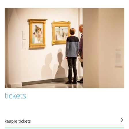
Privacy o
Mei tank oan cookies h
Se jouwe ús ek ynsjoch
Functionele cooki
Functionele cookies z
privacy voorkeur, het 
Functionele cooki
tickets
Analytische cooki
Met de analyserende c
keapje tickets
weer een beetje bete