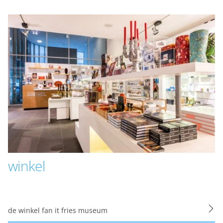
alinstellingen. Maakt
d aan analyse,
zit te wachten. Die
 interesses. We maken
n informatie kunt
 of
winkel
levante advertenties
de winkel fan it fries museum
 jouw persoonlijke