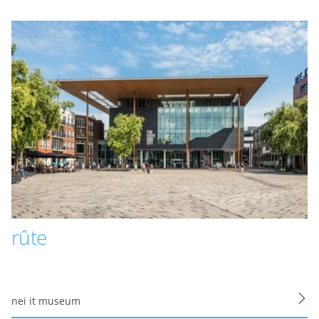
mogelijk die de functi
opslag mogelijk, zoals
bijvoorbeeld bezoekd
Analytische cooki
Marketing cookies
We gebruiken marketin
aanbiedingen baseren 
ook gebruik van cooki
delen met je vrienden 
apparaatidentificator
Marketing cookie
rûte
Personalisatie coo
We gebruiken marketin
nei it museum
kunnen tonen. Die aan