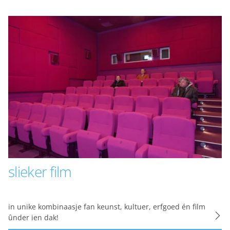
ook gebruik van cookies van YouTube, Facebook en Instagra
len met je vrienden via social media. Stelt toestemming in 
okies
ormatie
gevens met derde partijen, om beter inzicht te krijgen in h
etingkanalen. Stelt toestemming in voor het verzenden van
ne advertentiedoeleinden.
formatie
slieker film
epteren
in unike kombinaasje fan keunst, kultuer, erfgoed én film
ûnder ien dak!