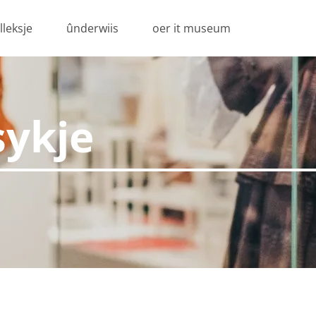
lleksje
ûnderwiis
oer it museum
sykje