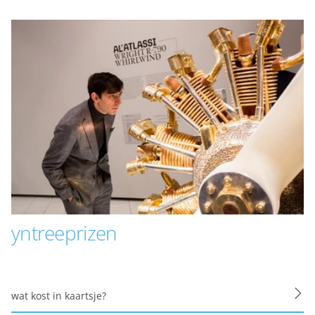
pties
oege jo net elke kear deselde ynformaasje yn te fieren as jo
 yn hoe't jo ús side besjen. Op dizze manier kinne wy ​​har be
es
ijn nodig om de website goed te laten functioneren. Voor he
maken van een boeking en dergelijke acties zijn deze cookie
es
yntreeprizen
es
ookies doen we kennis op. Deze informatie gebruiken we o
wat kost in kaartsje?
r te maken. Het bezoekgedrag wordt anoniem in beeld gebra