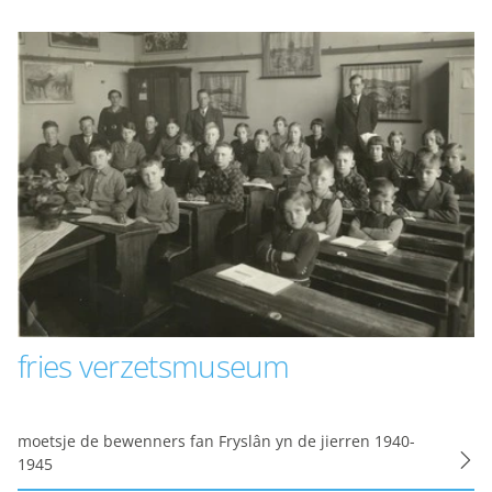
onaliteit van de website of app ondersteunt, bijvoorbeeld ta
 cookies (web) of apparaatidentificatoren (apps), gerelateer
uur.
es
gcookies om je aanbiedingen te sturen waar je ook écht op 
we op wat je op de website bekijkt of op jouw persoonlijke
es van YouTube, Facebook en Instagram, zodat je filmpjes e
via social media. Maakt opslag mogelijk, zoals cookies (web)
en (apps), gerelateerd aan reclame.
s
fries verzetsmuseum
kies
moetsje de bewenners fan Fryslân yn de jierren 1940-
gcookies voor personalisatie, waarmee we jou de meest re
1945
biedingen baseren we op wat je op de website bekijkt of op