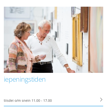
 ús side besjen.
tter meitsje.
t opslaan van de
s noodzakelijk.
iepeningstiden
m onze sites elke dag
tiisdei o/m snein 11.00 - 17.00
cht. Maakt opslag