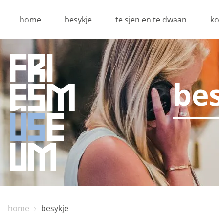
home
besykje
te sjen en te dwaan
ko
be
home
besykje