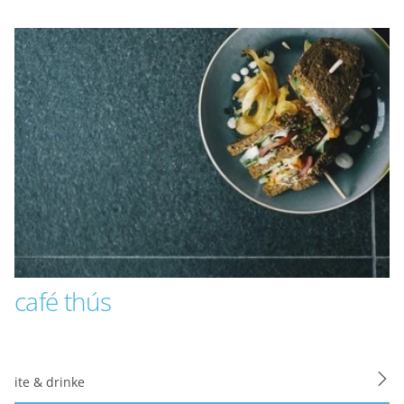
interesses. We maken 
en informatie kunt de
advertenties.
Personalisatie co
Gedeelde klantinf
We delen jouw klantge
website en onze mark
naar Google voor onli
Gedeelde klantin
café thús
Opslaan
Alles acc
ite & drinke