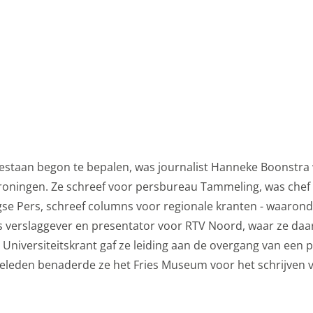
i
bestaan begon te bepalen, was journalist Hanneke Boonstr
n Groningen. Ze schreef voor persbureau Tammeling, was chef
gse Pers, schreef columns voor regionale kranten - waarond
s verslaggever en presentator voor RTV Noord, waar ze daa
 Universiteitskrant gaf ze leiding aan de overgang van een 
 geleden benaderde ze het Fries Museum voor het schrijven v