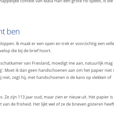
appelijke context van Mata Hari een grote rol speelt, is di
cht ben
loppen. Ik maak er een open en trek er voorzichtig een velletj
nvelop die bij de brief hoort.
e schatkamer van Friesland
,
moedigt me aan, natuurlijk mag 
ang’. Moet ik dan geen handschoenen aan om het papier niet v
 niet, zegt hij, met handschoenen is de kans op vlekken of
s. Ze zijn 113 jaar oud, maar zien er nieuw uit. Het papier is 
van de frisheid. Het lijkt wel of ze de brieven gisteren heef