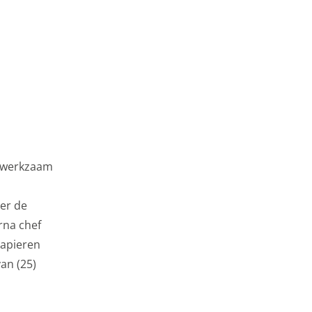
a werkzaam
er de
rna chef
papieren
an (25)