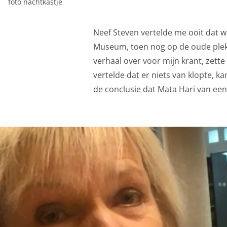
Functionele cooki
foto nachtkastje
Functionele cookies z
Neef Steven vertelde me ooit dat wi
privacy voorkeur, het 
Museum, toen nog op de oude plek, 
Functionele cooki
verhaal over voor mijn krant, zette
vertelde dat er niets van klopte, 
Analytische cooki
de conclusie dat Mata Hari van een
Met de analyserende c
weer een beetje bete
mogelijk die de functi
opslag mogelijk, zoals
bijvoorbeeld bezoekd
Analytische cooki
Marketing cookies
We gebruiken marketin
aanbiedingen baseren 