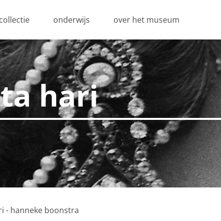
collectie
onderwijs
over het museum
ta hari
ri - hanneke boonstra