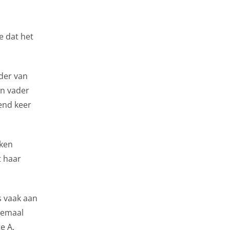
e dat het
eder van
jn vader
zend keer
kken
t haar
rs vaak aan
llemaal
e A.