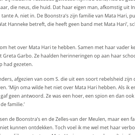
etingkanalen. Stelt toestemming in voor het verzenden van
ar, die neus, die huid. Dat haar eigen man, afkomstig uit In
ne advertentiedoeleinden.
 tante A. niet in. De Boonstra’s zijn familie van Mata Hari, pun
formatie
‘Wat Hanneke betreft, die heeft geen band met Mata Hari’, sch
epteren
je om het over Mata Hari te hebben. Samen met haar vader k
et Greta Garbo. Ze haalden herinneringen op aan haar schoo
p had gezeten.
nders, afgezien van oom S. die uit een soort rebelsheid zijn
. ‘Mijn oma wilde het niet over Mata Hari hebben. Als ik e
 gaf geen antwoord. Ze was een hoer, een spion en dan ook
e familie.’
sen de Boonstra’s en de Zelles-van der Meulen, maar een f
val niet kunnen ontdekken. Toch voel ik me wel met haar verb