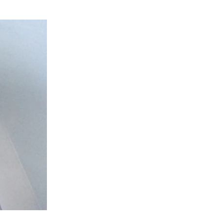
e site bekijkt. Ze
aken.