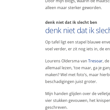
Door mijn blogs, waarin de maatsch
alleen maar sterker geworden.
denk niet dat ik slecht ben
denk niet dat ik sle
Op tafel ligt een stapel blauwe enve
voel verder, er zit nog iets in, de e
Lourens Oldersma van
Tresoar
, d
allemaal lezen, ‘toe maar, ga je g
maken? Wel met foto’s, maar hierbij
beschadigingen juist groter.
Mijn handen glijden over de velletje
vier stukken gevouwen, het knispert 
geschreven.