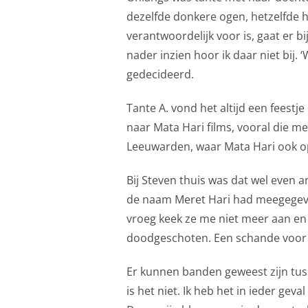
website en onze mark
dezelfde donkere ogen, hetzelfde ha
naar Google voor onli
verantwoordelijk voor is, gaat er bij
Gedeelde klantin
nader inzien hoor ik daar niet bij. 
gedecideerd.
Opslaan
Alles acc
Tante A. vond het altijd een feest
naar Mata Hari films, vooral die m
Leeuwarden, waar Mata Hari ook o
Bij Steven thuis was dat wel even a
de naam Meret Hari had meegegeven
vroeg keek ze me niet meer aan en
doodgeschoten. Een schande voor d
Er kunnen banden geweest zijn tus
is het niet. Ik heb het in ieder ge