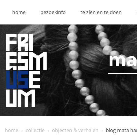
home
bezoekinfo
te zien en te doen
ma
home
collectie
objecten & verhalen
blog mata ha