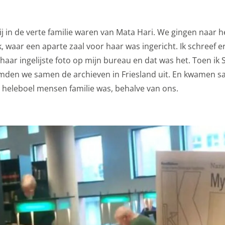
es
ijn nodig om de website goed te laten functioneren. Voor he
j in de verte familie waren van Mata Hari. We gingen naar he
maken van een boeking en dergelijke acties zijn deze cookie
waar een aparte zaal voor haar was ingericht. Ik schreef e
es
 haar ingelijste foto op mijn bureau en dat was het. Toen ik 
kamden we samen de archieven in Friesland uit. En kwamen 
es
 heleboel mensen familie was, behalve van ons.
ookies doen we kennis op. Deze informatie gebruiken we o
r te maken. Het bezoekgedrag wordt anoniem in beeld gebra
onaliteit van de website of app ondersteunt, bijvoorbeeld ta
 cookies (web) of apparaatidentificatoren (apps), gerelateer
uur.
es
gcookies om je aanbiedingen te sturen waar je ook écht op 
we op wat je op de website bekijkt of op jouw persoonlijke