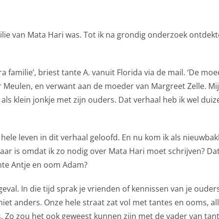
amilie van Mata Hari was. Tot ik na grondig onderzoek ontdekt
 familie’, briest tante A. vanuit Florida via de mail. ‘De mo
 Meulen, en verwant aan de moeder van Margreet Zelle. Mi
 als klein jonkje met zijn ouders. Dat verhaal heb ik wel dui
ar hele leven in dit verhaal geloofd. En nu kom ik als nieuwba
waar is omdat ik zo nodig over Mata Hari moet schrijven? Da
nte Antje en oom Adam?
 geval. In die tijd sprak je vrienden of kennissen van je oude
niet anders. Onze hele straat zat vol met tantes en ooms, a
. Zo zou het ook geweest kunnen zijn met de vader van tant