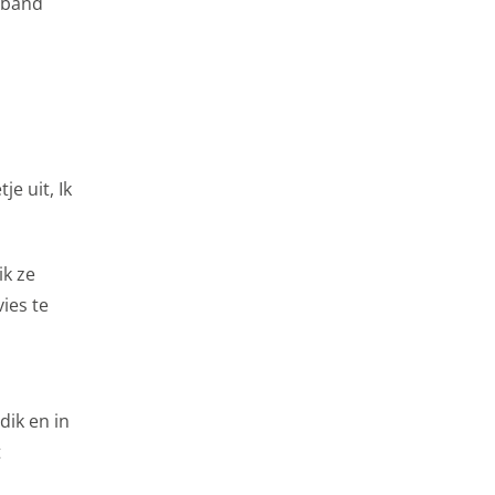
e band
e uit, Ik
ik ze
ies te
dik en in
t