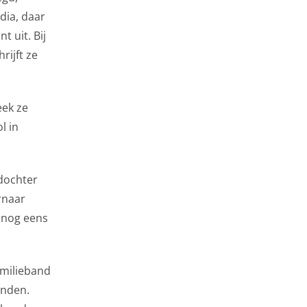
 gebruikersgegevens
dia, daar
t uit. Bij
rijft ze
eek ze
l in
 dochter
rnaar
 nog eens
amilieband
onden.