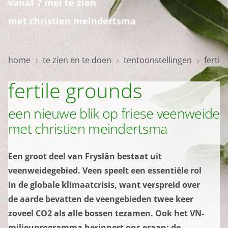
vanaf 7 mei te zien
met christien meindertsma
home
te zien en te doen
tentoonstellingen
fertil
fertile grounds
home
een nieuwe blik op friese veenweide
bezoekinfo
met christien meindertsma
Een groot deel van Fryslân bestaat uit
te zien en te doen
veenweidegebied. Veen speelt een essentiële rol
in de globale klimaatcrisis, want verspreid over
collectie
de aarde bevatten de veengebieden twee keer
zoveel CO2 als alle bossen tezamen. Ook het VN-
milieuprogramma herinnert ons eraan: de