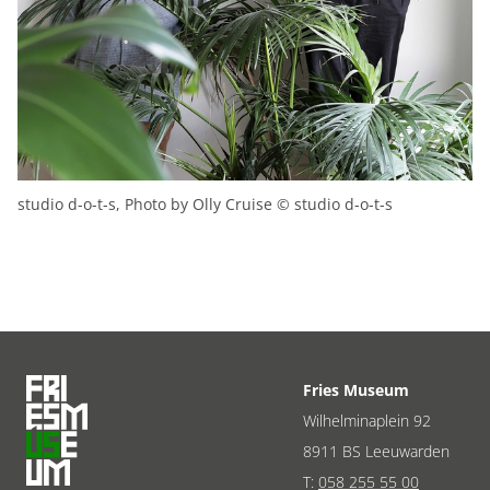
studio d-o-t-s, Photo by Olly Cruise © studio d-o-t-s
Fries Museum
Wilhelminaplein 92
8911 BS Leeuwarden
T:
058 255 55 00