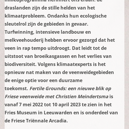
onderwijs
draslanden zijn de stille helden van het
klimaatprobleem. Ondanks hun ecologische
over het museum
sleutelrol zijn de gebieden in gevaar.
Turfwinning, intensieve landbouw en
melkveehouderij hebben ervoor gezorgd dat het
veen in rap tempo uitdroogt. Dat leidt tot de
uitstoot van broeikasgassen en het verlies van
biodiversiteit. Volgens klimaatexperts is het
opnieuw nat maken van de veenweidegebieden
de enige optie voor een duurzame
toekomst.
Fertile Grounds: een nieuwe blik op
Friese veenweide met Christien Meindertsma
is
vanaf 7 mei 2022 tot 10 april 2023 te zien in het
Fries Museum in Leeuwarden en is onderdeel van
de Friese Triënnale Arcadia.