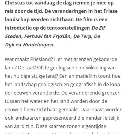
onderwijs
Christus tot vandaag de dag nemen je mee op
zoals cookies (web) of apparaatidentificatoren (apps),
reis door de tijd. De veranderingen in het Friese
gerelateerd aan analyse, bijvoorbeeld bezoekduur.
landschap worden zichtbaar. De film is een
over het museum
Analytische cookies
introductie op de tentoonstellingen
De Elf
Steden
,
Ferhaal fan Fryslân
,
De Terp
,
De
Marketing cookies
Dijk
en
Hindeloopen
.
We gebruiken marketingcookies om je aanbiedingen te
sturen waar je ook écht op zit te wachten. Die
Wat maakt Friesland? Het met grenzen gekaderde
aanbiedingen baseren we op wat je op de website
land? De taal? Of de geologische ontwikkeling van
bekijkt of op jouw persoonlijke interesses. We maken
het huidige stukje land? Een animatiefilm toont hoe
ook gebruik van cookies van YouTube, Facebook en
het landschap geologisch en geografisch in de loop
Instagram, zodat je filmpjes en informatie kunt delen
der eeuwen veranderde. De veranderende grenzen
met je vrienden via social media. Maakt opslag mogelijk,
tussen het water en het land worden door de
zoals cookies (web) of apparaatidentificatoren (apps),
eeuwen heen zichtbaar gemaakt. Daarnaast worden
gerelateerd aan reclame.
ook landkaarten gepresenteerd die minder feitelijk
van aard zijn. Deze kaarten tonen eigentijdse
Marketing cookies