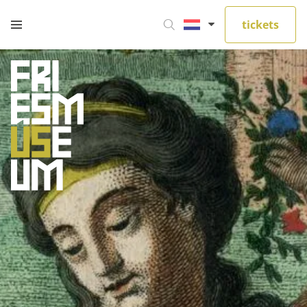
tickets
Privacy opties
Dankzij cookies hoef je niet steeds dezelfde
informatie in te voeren wanneer je onze site bekijkt.
Ze geven ons ook inzicht hoe je onze site bekijkt. Zo