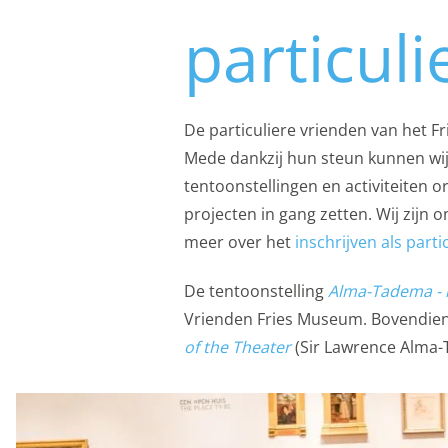
Functionele cooki
particul
Analytische cooki
Met de analyserende c
weer een beetje bete
De particuliere vrienden van het F
mogelijk die de functi
Mede dankzij hun steun kunnen wij
opslag mogelijk, zoals
tentoonstellingen en activiteiten 
bijvoorbeeld bezoekd
projecten in gang zetten. Wij zijn 
Analytische cooki
meer over het
inschrijven als parti
Marketing cookies
De tentoonstelling
Alma-Tadema - k
We gebruiken marketin
Vrienden Fries Museum. Bovendien
aanbiedingen baseren 
of the Theater
(Sir Lawrence Alma
ook gebruik van cooki
delen met je vrienden 
apparaatidentificator