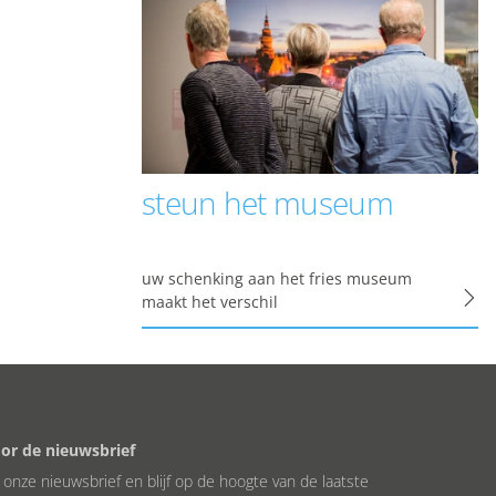
levante advertenties
 jouw persoonlijke
m, zodat je filmpjes
steun het museum
voor gepersonaliseerde
uw schenking aan het fries museum
maakt het verschil
et functioneren van de
 gebruikersgegevens
oor de nieuwsbrief
or onze nieuwsbrief en blijf op de hoogte van de laatste