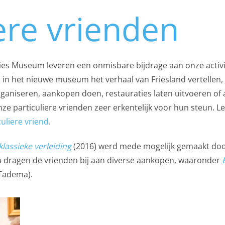
es
iere vrienden
es
ookies doen we kennis op. Deze informatie gebruiken we o
r te maken. Het bezoekgedrag wordt anoniem in beeld gebra
ries Museum leveren een onmisbare bijdrage aan onze activi
onaliteit van de website of app ondersteunt, bijvoorbeeld ta
 in het nieuwe museum het verhaal van Friesland vertellen,
 cookies (web) of apparaatidentificatoren (apps), gerelateer
organiseren, aankopen doen, restauraties laten uitvoeren of
uur.
onze particuliere vrienden zeer erkentelijk voor hun steun. L
es
culiere vriend
.
lassieke verleiding
(2016) werd mede mogelijk gemaakt do
gcookies om je aanbiedingen te sturen waar je ook écht op 
 dragen de vrienden bij aan diverse aankopen, waaronder
we op wat je op de website bekijkt of op jouw persoonlijke
-Tadema).
es van YouTube, Facebook en Instagram, zodat je filmpjes e
via social media. Maakt opslag mogelijk, zoals cookies (web)
en (apps), gerelateerd aan reclame.