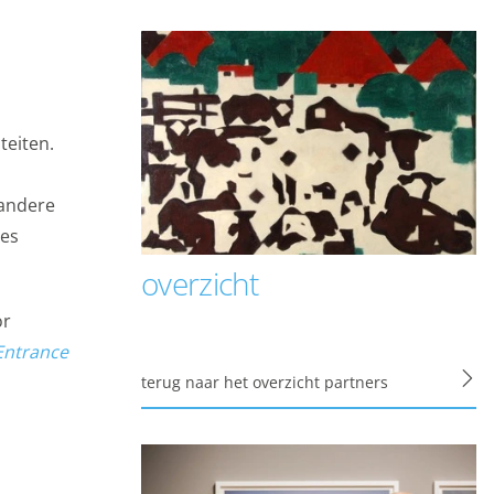
m onze sites elke dag
cht. Maakt opslag
teiten.
alinstellingen. Maakt
d aan analyse,
 andere
ees
overzicht
or
zit te wachten. Die
Entrance
 interesses. We maken
terug naar het overzicht partners
n informatie kunt
 of