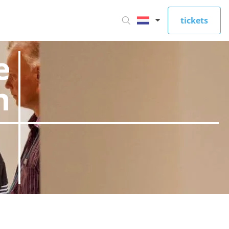
tickets
e
n
e site bekijkt. Ze
aken.
t opslaan van de
s noodzakelijk.