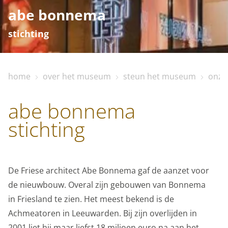
abe bonnema
stichting
home
over het museum
steun het museum
onze
home
abe bonnema
bezoekinfo
stichting
te zien en te doen
De Friese architect Abe Bonnema gaf de aanzet voor
de nieuwbouw. Overal zijn gebouwen van Bonnema
collectie
in Friesland te zien. Het meest bekend is de
Achmeatoren in Leeuwarden. Bij zijn overlijden in
2001 liet hij maar liefst 18 miljoen euro na aan het