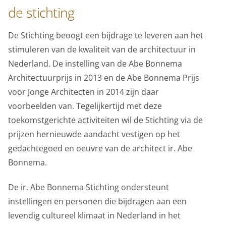
anoniem in beeld gebracht. Maakt opslag mogelijk die
de stichting
de functionaliteit van de website of app ondersteunt,
bijvoorbeeld taalinstellingen. Maakt opslag mogelijk,
De Stichting beoogt een bijdrage te leveren aan het
zoals cookies (web) of apparaatidentificatoren (apps),
stimuleren van de kwaliteit van de architectuur in
gerelateerd aan analyse, bijvoorbeeld bezoekduur.
Nederland. De instelling van de Abe Bonnema
Architectuurprijs in 2013 en de Abe Bonnema Prijs
Analytische cookies
voor Jonge Architecten in 2014 zijn daar
Marketing cookies
voorbeelden van. Tegelijkertijd met deze
We gebruiken marketingcookies om je aanbiedingen te
toekomstgerichte activiteiten wil de Stichting via de
sturen waar je ook écht op zit te wachten. Die
prijzen hernieuwde aandacht vestigen op het
aanbiedingen baseren we op wat je op de website
gedachtegoed en oeuvre van de architect ir. Abe
bekijkt of op jouw persoonlijke interesses. We maken
Bonnema.
ook gebruik van cookies van YouTube, Facebook en
De ir. Abe Bonnema Stichting ondersteunt
Instagram, zodat je filmpjes en informatie kunt delen
instellingen en personen die bijdragen aan een
met je vrienden via social media. Maakt opslag mogelijk,
levendig cultureel klimaat in Nederland in het
zoals cookies (web) of apparaatidentificatoren (apps),