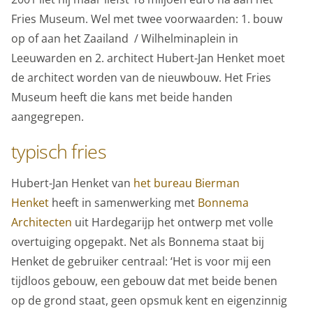
onderwijs
Fries Museum. Wel met twee voorwaarden: 1. bouw
op of aan het Zaailand / Wilhelminaplein in
over het museum
Leeuwarden en 2. architect Hubert-Jan Henket moet
de architect worden van de nieuwbouw. Het Fries
Museum heeft die kans met beide handen
aangegrepen.
typisch fries
Hubert-Jan Henket van
het bureau Bierman
Henket
heeft in samenwerking met
Bonnema
Architecten
uit Hardegarijp het ontwerp met volle
overtuiging opgepakt. Net als Bonnema staat bij
Henket de gebruiker centraal: ‘Het is voor mij een
tijdloos gebouw, een gebouw dat met beide benen
Privacy opties
op de grond staat, geen opsmuk kent en eigenzinnig