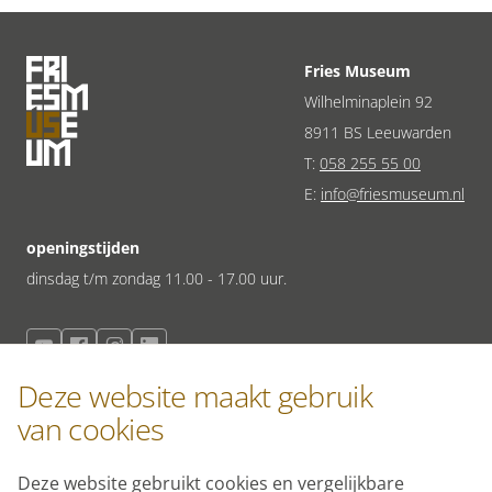
Fries Museum
Wilhelminaplein 92
8911 BS Leeuwarden
T:
058 255 55 00
E:
info@friesmuseum.nl
openingstijden
dinsdag t/m zondag 11.00 - 17.00 uur.
meld je aan voor de nieuwsbrief
Deze website maakt gebruik
Schrijf je in voor onze nieuwsbrief en blijf op de hoogte van de
van cookies
laatste ontwikkelingen.
Deze website gebruikt cookies en vergelijkbare