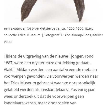
Ze geven ons ook inzicht hoe je onze site bekijkt. Zo
kunnen wij deze steeds beter maken.
Functionele cookies
een zwaarder (b) type kletsievoetje, ca. 1200-1600, ijzer,
Functionele cookies zijn nodig om de website goed te
collectie Fries Museum | Fotograaf K. Abelskamp-Boos, atelier
laten functioneren. Voor het opslaan van de privacy
Vesta
voorkeur, het maken van een boeking en dergelijke
acties zijn deze cookies noodzakelijk.
Tijdens de uitgraving van de nieuwe Tjonger, rond
Functionele cookies
1887, werd een mysterieuze ontdekking gedaan.
Analytische cookies
Vlakbij Mildam werden een aantal vreemde metalen
voorwerpen gevonden. De voorwerpen werden naar
Met de analyserende cookies doen we kennis op. Deze
het Fries Museum gebracht waar ze oorspronkelijk
informatie gebruiken we om onze sites elke dag weer
gelabeld werden als ‘reiskandelaars’. Pas vorig jaar
een beetje beter te maken. Het bezoekgedrag wordt
wees onderzoek uit dat de voorwerpen geen
anoniem in beeld gebracht. Maakt opslag mogelijk die
kandelaars waren, maar onderdelen van
de functionaliteit van de website of app ondersteunt,