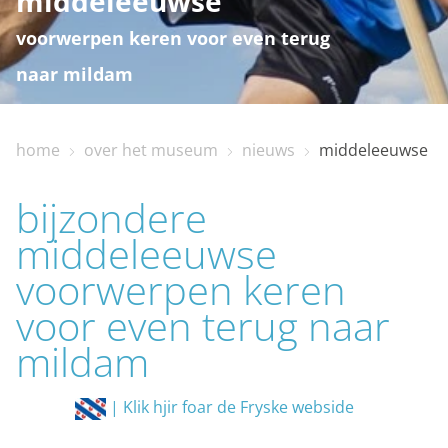
middeleeuwse
voorwerpen keren voor even terug
naar mildam
home
over het museum
nieuws
middeleeuwse vo
home
bijzondere
bezoekinfo
middeleeuwse
voorwerpen keren
te zien en te doen
voor even terug naar
mildam
collectie
| Klik hjir foar de Fryske webside