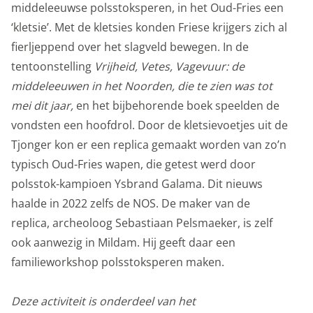
middeleeuwse polsstoksperen, in het Oud-Fries een
bijvoorbeeld taalinstellingen. Maakt opslag mogelijk,
‘kletsie’. Met de kletsies konden Friese krijgers zich al
zoals cookies (web) of apparaatidentificatoren (apps),
fierljeppend over het slagveld bewegen. In de
gerelateerd aan analyse, bijvoorbeeld bezoekduur.
tentoonstelling
Vrijheid, Vetes, Vagevuur: de
Analytische cookies
middeleeuwen in het Noorden, die te zien was tot
Marketing cookies
mei dit jaar,
en het bijbehorende boek speelden de
vondsten een hoofdrol. Door de kletsievoetjes uit de
We gebruiken marketingcookies om je aanbiedingen te
Tjonger kon er een replica gemaakt worden van zo’n
sturen waar je ook écht op zit te wachten. Die
typisch Oud-Fries wapen, die getest werd door
aanbiedingen baseren we op wat je op de website
polsstok-kampioen Ysbrand Galama. Dit nieuws
bekijkt of op jouw persoonlijke interesses. We maken
haalde in 2022 zelfs de NOS. De maker van de
ook gebruik van cookies van YouTube, Facebook en
replica, archeoloog Sebastiaan Pelsmaeker, is zelf
Instagram, zodat je filmpjes en informatie kunt delen
ook aanwezig in Mildam. Hij geeft daar een
met je vrienden via social media. Maakt opslag mogelijk,
familieworkshop polsstoksperen maken.
zoals cookies (web) of apparaatidentificatoren (apps),
gerelateerd aan reclame.
Deze activiteit is onderdeel van het
Marketing cookies