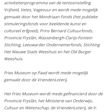
activiteitenprogramma van de tentoonstelling
Vrijheid, Vetes, Vagevuur en wordt mede mogelijk
Personalisatie cookies
gemaakt door het Mondriaan Fonds (het publieke
We gebruiken marketingcookies voor personalisatie,
stimuleringsfonds voor beeldende kunst en
waarmee we jou de meest relevante advertenties
cultureel erfgoed), Prins Bernard Cultuurfonds,
kunnen tonen. Die aanbiedingen baseren we op wat je
Provincie Fryslân, Wassenbergh-Clarijs-Fontein
op de website bekijkt of op jouw persoonlijke interesses.
Stichting, Leeuwarder Ondernemerfonds, Stichting
We maken ook gebruik van cookies van YouTube,
Het Nieuwe Stads Weeshuis en het Old Burger
Facebook en Instagram, zodat je filmpjes en informatie
Weeshuis.
kunt delen met je vrienden via social media. Stelt
toestemming in voor gepersonaliseerde advertenties.
Fries Museum op Paad wordt mede mogelijk
Personalisatie cookies
gemaakt door de VriendenLoterij.
Gedeelde klantinformatie
Het Fries Museum wordt mede gefinancierd door de
We delen jouw klantgegevens met derde partijen, om
Provincie Fryslân, het Ministerie van Onderwijs,
beter inzicht te krijgen in het functioneren van de
Cultuur en Wetenschap, de VriendenLoterij, de Ir.
website en onze marketingkanalen. Stelt toestemming