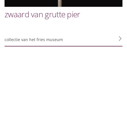
zwaard van grutte pier
collectie van het fries museum
e site bekijkt. Ze
aken.