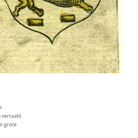
e
 vertaald
n grote