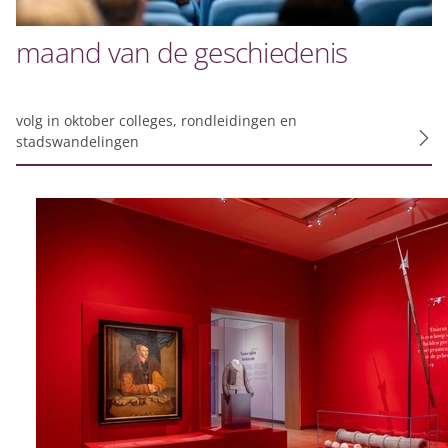
Functionele cooki
Functionele cookies z
maand van de geschiedenis
privacy voorkeur, het 
Functionele cooki
volg in oktober colleges, rondleidingen en
stadswandelingen
Analytische cooki
Met de analyserende c
weer een beetje bete
mogelijk die de functi
opslag mogelijk, zoals
bijvoorbeeld bezoekd
Analytische cooki
Marketing cookies
We gebruiken marketin
aanbiedingen baseren 