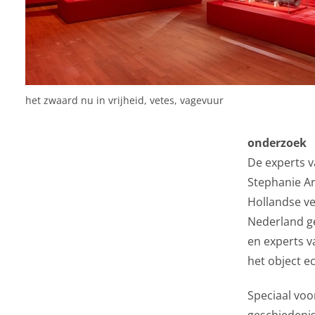
ook gebruik van cooki
delen met je vrienden 
apparaatidentificator
Marketing cookie
het zwaard nu in vrijheid, vetes, vagevuur
Personalisatie coo
We gebruiken marketin
onderzoek
kunnen tonen. Die aan
De experts v
interesses. We maken 
Stephanie Ar
en informatie kunt de
Hollandse ve
advertenties.
Nederland g
Personalisatie co
en experts v
het object e
Gedeelde klantinf
Speciaal voor
We delen jouw klantge
geschiedeni