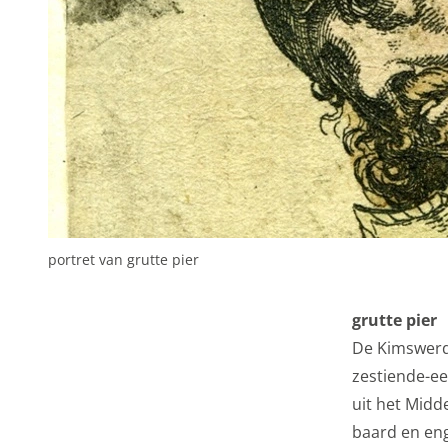
portret van grutte pier
grutte pier
De Kimswerde
zestiende-ee
uit het Midd
baard en eng