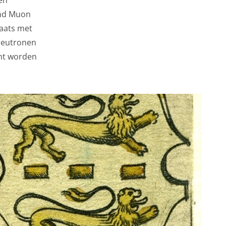
 gebruikersgegevens
and Muon
laats met
 neutronen
cht worden