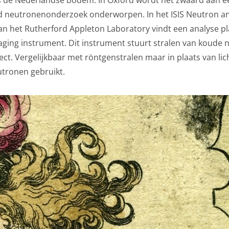
etingkanalen. Stelt toestemming in voor het verzenden van
 neutronenonderzoek onderworpen. In het ISIS Neutron 
ne advertentiedoeleinden.
an het Rutherford Appleton Laboratory vindt een analyse p
formatie
ging instrument. Dit instrument stuurt stralen van koude
ect. Vergelijkbaar met röntgenstralen maar in plaats van li
epteren
tronen gebruikt.