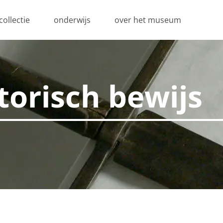
collectie
onderwijs
over het museum
torisch bewijs