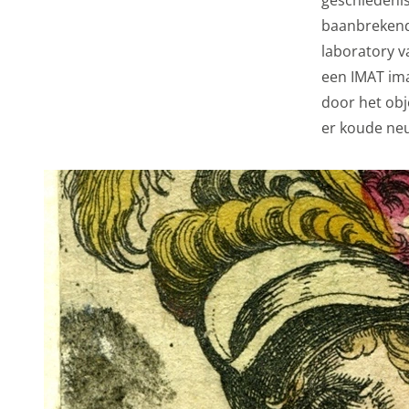
website en onze mark
baanbrekend
naar Google voor onli
laboratory v
Gedeelde klantin
een IMAT ima
door het obj
Opslaan
Alles acc
er koude neu