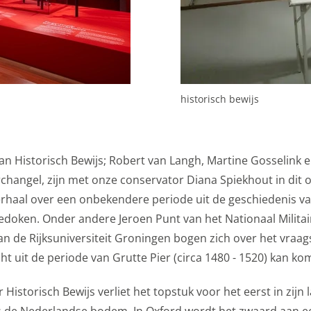
es van YouTube, Facebook en Instagram, zodat je filmpjes e
via social media. Maakt opslag mogelijk, zoals cookies (web)
en (apps), gerelateerd aan reclame.
s
historisch bewijs
kies
gcookies voor personalisatie, waarmee we jou de meest re
biedingen baseren we op wat je op de website bekijkt of op
an Historisch Bewijs; Robert van Langh, Martine Gosselink 
ook gebruik van cookies van YouTube, Facebook en Instagra
changel, zijn met onze conservator Diana Spiekhout in dit o
len met je vrienden via social media. Stelt toestemming in 
rhaal over een onbekendere periode uit de geschiedenis v
edoken. Onder andere Jeroen Punt van het Nationaal Milit
okies
an de Rijksuniversiteit Groningen bogen zich over het vraag
cht uit de periode van Grutte Pier (circa 1480 - 1520) kan ko
ormatie
 Historisch Bewijs verliet het topstuk voor het eerst in zijn 
gevens met derde partijen, om beter inzicht te krijgen in h
s de Nederlandse bodem. In Oxford wordt het zwaard aan e