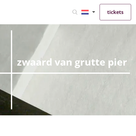
tickets
zwaard van grutte pier