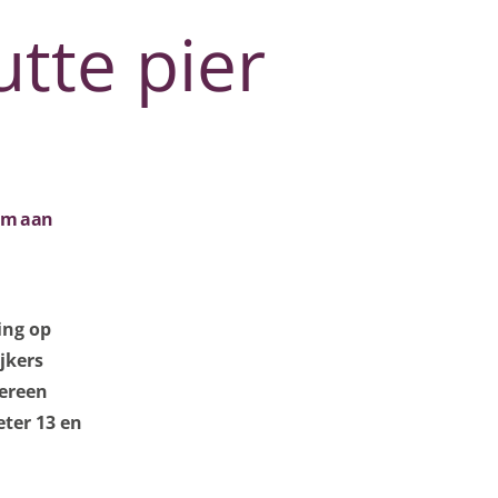
tte pier
um aan
ing op
jkers
vereen
eter 13 en