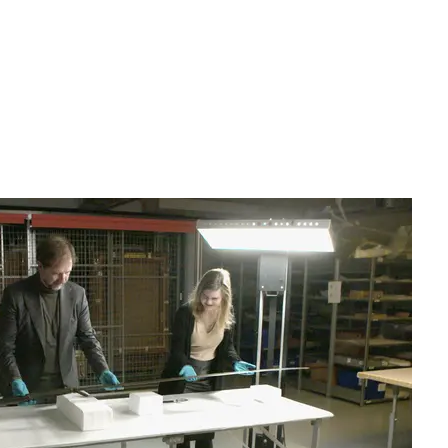
t opslaan van de
s noodzakelijk.
m onze sites elke dag
cht. Maakt opslag
alinstellingen. Maakt
d aan analyse,
zit te wachten. Die
 interesses. We maken