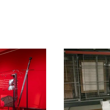
es
ijn nodig om de website goed te laten functioneren. Voor he
maken van een boeking en dergelijke acties zijn deze cookie
es
es
ookies doen we kennis op. Deze informatie gebruiken we o
r te maken. Het bezoekgedrag wordt anoniem in beeld gebra
onaliteit van de website of app ondersteunt, bijvoorbeeld ta
 cookies (web) of apparaatidentificatoren (apps), gerelateer
uur.
es
gcookies om je aanbiedingen te sturen waar je ook écht op 
we op wat je op de website bekijkt of op jouw persoonlijke