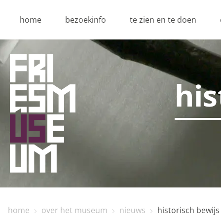
home
bezoekinfo
te zien en te doen
his
home
over het museum
nieuws
historisch bewijs