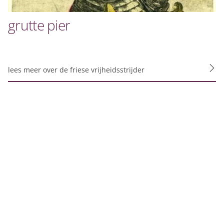
grutte pier
lees meer over de friese vrijheidsstrijder
pties
e niet steeds dezelfde informatie in te voeren wanneer je onz
hoe je onze site bekijkt. Zo kunnen wij deze steeds beter m