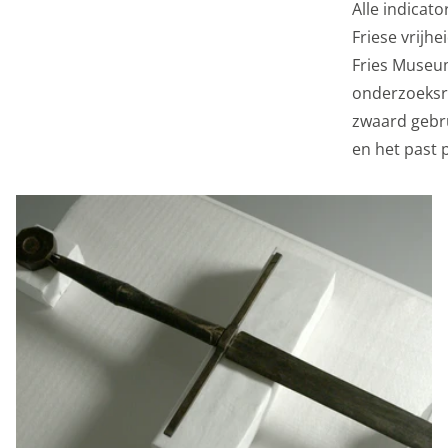
Alle indicat
Friese vrijh
Fries Museum
onderzoeksre
zwaard gebrui
en het past p