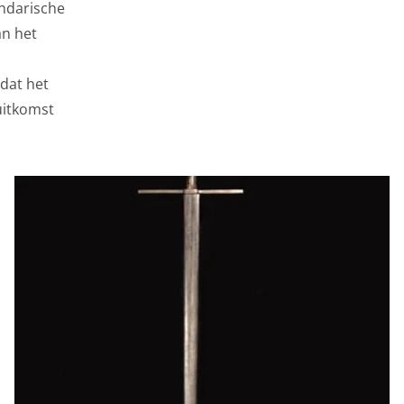
endarische
an het
 dat het
 uitkomst