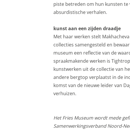
piste betreden om hun kunsten te v
delen met je vrienden 
absurdistische verhalen.
apparaatidentificator
Marketing cookie
kunst aan een zijden draadje
Met haar werken stelt Makhacheva
Personalisatie coo
collecties samengesteld en bewaard
We gebruiken marketin
museum een reflectie van de waard
kunnen tonen. Die aan
spraakmakende werken is Tightrope
interesses. We maken 
kunstwerken uit de collectie van 
en informatie kunt de
andere bergtop verplaatst in de 
advertenties.
komst van de nieuwe leider van D
Personalisatie co
verhuizen.
Gedeelde klantinf
We delen jouw klantge
Het Fries Museum wordt mede gefin
website en onze mark
Samenwerkingsverband Noord-Nede