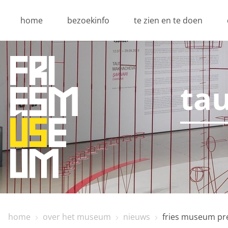
home
bezoekinfo
te zien en te doen
ta
Privacy o
Dankzij cookies hoef j
geven ons ook inzicht 
home
over het museum
nieuws
fries museum pr
Functionele cooki