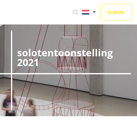
tickets
solotentoonstelling
2021
e site bekijkt. Ze
aken.