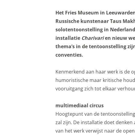
Functionele cookies z
Het Fries Museum in Leeuwarden 
privacy voorkeur, het 
Russische kunstenaar Taus Makha
Functionele cooki
solotentoonstelling in Nederland. 
Analytische cooki
installatie
Charivari
en nieuw wer
thema’s in de tentoonstelling zi
Met de analyserende c
conventies.
weer een beetje bete
mogelijk die de functi
Kenmerkend aan haar werk is de op
opslag mogelijk, zoals
humoristische maar kritische houdi
bijvoorbeeld bezoekd
vooruitgang zich tot elkaar verho
Analytische cooki
multimediaal circus
Marketing cookies
Hoogtepunt van de tentoonstelling i
We gebruiken marketin
zal zijn. De installatie doet denke
aanbiedingen baseren 
van het werk verwijst naar de openi
ook gebruik van cooki