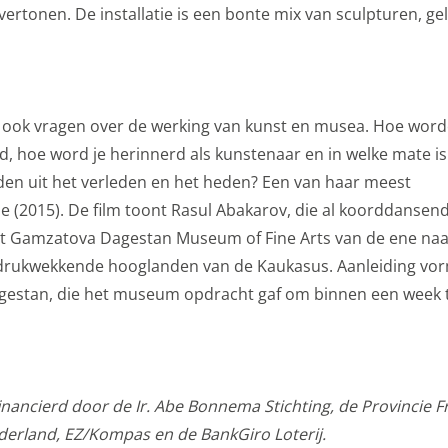
ertonen. De installatie is een bonte mix van sculpturen, ge
via social media. Maakt opslag mogelijk, zoals cookies (web)
en (apps), gerelateerd aan reclame.
s
 ook vragen over de werking van kunst en musea. Hoe wor
kies
, hoe word je herinnerd als kunstenaar en in welke mate i
gcookies voor personalisatie, waarmee we jou de meest re
en uit het verleden en het heden? Een van haar meest
biedingen baseren we op wat je op de website bekijkt of op
 (2015). De film toont Rasul Abakarov, die al koorddansen
ook gebruik van cookies van YouTube, Facebook en Instagra
het Gamzatova Dagestan Museum of Fine Arts van de ene naa
len met je vrienden via social media. Stelt toestemming in 
indrukwekkende hooglanden van de Kaukasus. Aanleiding vo
agestan, die het museum opdracht gaf om binnen een week 
okies
ormatie
gevens met derde partijen, om beter inzicht te krijgen in h
ancierd door de Ir. Abe Bonnema Stichting, de Provincie Fr
etingkanalen. Stelt toestemming in voor het verzenden van
rland, EZ/Kompas en de BankGiro Loterij.