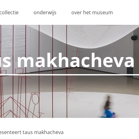
collectie
onderwijs
over het museum
us makhacheva
pties
e niet steeds dezelfde informatie in te voeren wanneer je onz
hoe je onze site bekijkt. Zo kunnen wij deze steeds beter m
esenteert taus makhacheva
es