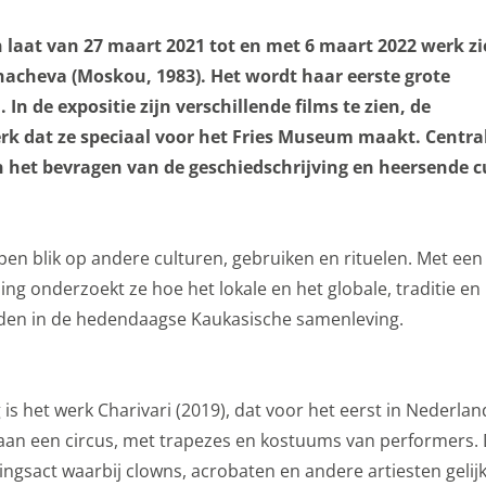
ijn nodig om de website goed te laten functioneren. Voor he
laat van 27 maart 2021 tot en met 6 maart 2022 werk zi
maken van een boeking en dergelijke acties zijn deze cookie
cheva (Moskou, 1983). Het wordt haar eerste grote
es
In de expositie zijn verschillende films te zien, de
es
k dat ze speciaal voor het Fries Museum maakt. Centra
jn het bevragen van de geschiedschrijving en heersende c
ookies doen we kennis op. Deze informatie gebruiken we o
r te maken. Het bezoekgedrag wordt anoniem in beeld gebra
onaliteit van de website of app ondersteunt, bijvoorbeeld ta
en blik op andere culturen, gebruiken en rituelen. Met een
 cookies (web) of apparaatidentificatoren (apps), gerelateer
ng onderzoekt ze hoe het lokale en het globale, traditie en
uur.
uden in de hedendaagse Kaukasische samenleving.
es
s het werk Charivari (2019), dat voor het eerst in Nederlan
gcookies om je aanbiedingen te sturen waar je ook écht op 
n aan een circus, met trapezes en kostuums van performers. D
we op wat je op de website bekijkt of op jouw persoonlijke
ngsact waarbij clowns, acrobaten en andere artiesten gelijk
es van YouTube, Facebook en Instagram, zodat je filmpjes e