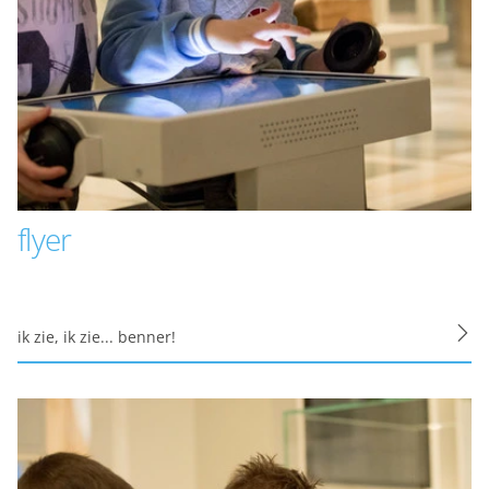
Met de analyserende cookies doen we kennis op. Deze
informatie gebruiken we om onze sites elke dag weer
een beetje beter te maken. Het bezoekgedrag wordt
anoniem in beeld gebracht. Maakt opslag mogelijk die
de functionaliteit van de website of app ondersteunt,
bijvoorbeeld taalinstellingen. Maakt opslag mogelijk,
zoals cookies (web) of apparaatidentificatoren (apps),
gerelateerd aan analyse, bijvoorbeeld bezoekduur.
flyer
Analytische cookies
Marketing cookies
ik zie, ik zie... benner!
We gebruiken marketingcookies om je aanbiedingen te
sturen waar je ook écht op zit te wachten. Die
aanbiedingen baseren we op wat je op de website
bekijkt of op jouw persoonlijke interesses. We maken
ook gebruik van cookies van YouTube, Facebook en