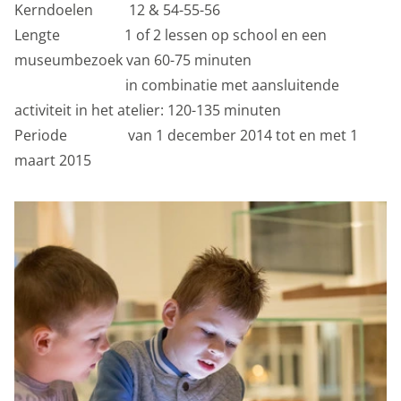
onderwijs
Kerndoelen 12 & 54-55-56
Lengte 1 of 2 lessen op school en een
Privacy opties
museumbezoek van 60-75 minuten
over het museum
in combinatie met aansluitende
Dankzij cookies hoef je niet steeds dezelfde
activiteit in het atelier: 120-135 minuten
informatie in te voeren wanneer je onze site bekijkt.
Periode van 1 december 2014 tot en met 1
Ze geven ons ook inzicht hoe je onze site bekijkt. Zo
maart 2015
kunnen wij deze steeds beter maken.
Functionele cookies
Functionele cookies zijn nodig om de website goed te
laten functioneren. Voor het opslaan van de privacy
voorkeur, het maken van een boeking en dergelijke
acties zijn deze cookies noodzakelijk.
Functionele cookies
Analytische cookies