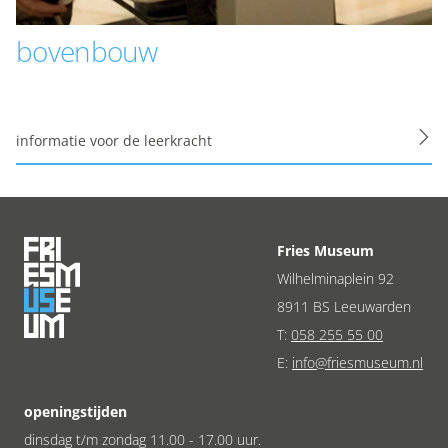
bovenbouw
informatie voor de leerkracht
Fries Museum
Wilhelminaplein 92
8911 BS Leeuwarden
T:
058 255 55 00
E:
info@friesmuseum.nl
openingstijden
dinsdag t/m zondag 11.00 - 17.00 uur.