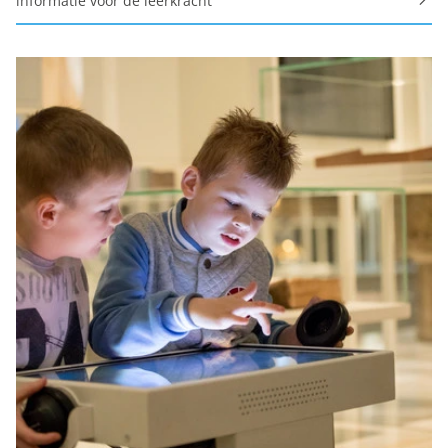
informatie voor de leerkracht
Personalisatie cookies
Gedeelde klantinformatie
We delen jouw klantgegevens met derde partijen, om
beter inzicht te krijgen in het functioneren van de
website en onze marketingkanalen. Stelt toestemming
in voor het verzenden van gebruikersgegevens naar
Google voor online advertentiedoeleinden.
Gedeelde klantinformatie
Opslaan
Alles accepteren