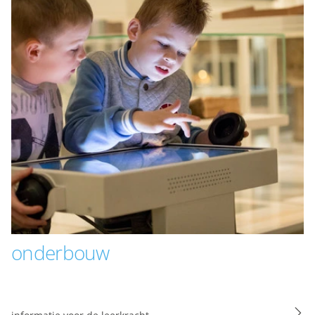
Instagram, zodat je filmpjes en informatie kunt delen
met je vrienden via social media. Maakt opslag mogelijk,
zoals cookies (web) of apparaatidentificatoren (apps),
gerelateerd aan reclame.
Marketing cookies
Personalisatie cookies
We gebruiken marketingcookies voor personalisatie,
waarmee we jou de meest relevante advertenties
kunnen tonen. Die aanbiedingen baseren we op wat je
op de website bekijkt of op jouw persoonlijke interesses.
We maken ook gebruik van cookies van YouTube,
onderbouw
Facebook en Instagram, zodat je filmpjes en informatie
kunt delen met je vrienden via social media. Stelt
toestemming in voor gepersonaliseerde advertenties.